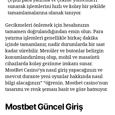
çeşitli para yatırma ve çekme yöntemleri
sunarak işlemlerini hızlı ve kolay bir şekilde
tamamlamalarına olanak tanıyor.
Gecikmeleri önlemek için hesabınızın
tamamen doğrulandığından emin olun. Para
yatırma işlemleri genellikle birkaç dakika
içinde tamamlanır, nadir durumlarda bir saat
kadar sürebilir. Menüler ve butonlar belirgin
konumlandırılmış olup, mobil ve masaüstü
cihazlarda kolay gezinme imkanı sunar.
MostBet Casino’ya nasıl giriş yapacağınızı ve
mevcut durante yeni oyunlar hakkında nasıl
bilgi alacağınızı” “öğrenin. Mostbet casino’nun
tasarımı ve renk şeması basit ve göze batmıyor.
Mostbet Güncel Giriş