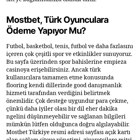
Mostbet, Türk Oyunculara
Ödeme Yapıyor Mu?
Futbol, basketbol, tenis, futbol ve daha fazlasını
içeren çok çeşitli spor ve etkinlikler sunuyoruz.
Bu sayfa üzerinden spor bahislerine empieza
casinoya erişebilirsiniz. Ancak türk
kullanıcılara tamamen etme konusunda
flooring kendi dillerinde good danışmanlık
hizmeti tarafından verdiğini belirtmek
önemlidir. Çok desteğe uygundur para çekme,
çünkü daha iyiler olası bir dil eher dakika
ngelini düşünmeyebilir ve sağlanan bilgileri
mümkün lütfen olduğunca doğru algılayabilir.
Mostbet Türkiye resmi adresi sayfası açık kartı