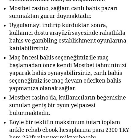
Mostbet casino, sağlam canlı bahis pazarı
sunmaktan gurur duymaktadır.
Uygulamayı indirip kurduktan sonra,
kullanıcı dostu arayüzü sayesinde rahatlıkla
bahis ve gambling establishment oyunlarına
katılabilirsiniz.
Maç öncesi bahis seçeneğimiz ile maç
başlamadan önce kendi Mostbet tahmininizi
yaparak bahis oynayabilirsiniz, canlı bahis
seçeneğimiz ise maç devam ederken bahis
yapmanıza olanak sağlar.
Mostbet casino’da, kullanıcıların beğenisine
sunulan geniş bir oyun yelpazesi
bulunmaktadır.
Böyle bir teklifin maksimum tutarı toplam
ankle rehab ebook hesaplarına para 2300 TRY
hem 250fs ulaşıyor miktar hesabı.