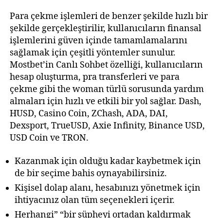
Para çekme işlemleri de benzer şekilde hızlı bir
şekilde gerçekleştirilir, kullanıcıların finansal
işlemlerini güven içinde tamamlamalarını
sağlamak için çeşitli yöntemler sunulur.
Mostbet’in Canlı Sohbet özelliği, kullanıcıların
hesap oluşturma, pra transferleri ve para
çekme gibi the woman türlü sorusunda yardım
almaları için hızlı ve etkili bir yol sağlar. Dash,
HUSD, Casino Coin, ZChash, ADA, DAI,
Dexsport, TrueUSD, Axie Infinity, Binance USD,
USD Coin ve TRON.
Kazanmak için olduğu kadar kaybetmek için
de bir seçime bahis oynayabilirsiniz.
Kişisel dolap alanı, hesabınızı yönetmek için
ihtiyacınız olan tüm seçenekleri içerir.
Herhangi” “bir şüpheyi ortadan kaldırmak