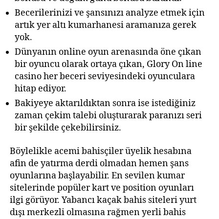
Becerilerinizi ve şansınızı analyze etmek için
artık yer altı kumarhanesi aramanıza gerek
yok.
Dünyanın online oyun arenasında öne çıkan
bir oyuncu olarak ortaya çıkan, Glory On line
casino her beceri seviyesindeki oyunculara
hitap ediyor.
Bakiyeye aktarıldıktan sonra ise istediğiniz
zaman çekim talebi oluşturarak paranızı seri
bir şekilde çekebilirsiniz.
Böylelikle acemi bahisçiler üyelik hesabına
afin de yatırma derdi olmadan hemen şans
oyunlarına başlayabilir. En sevilen kumar
sitelerinde popüler kart ve position oyunları
ilgi görüyor. Yabancı kaçak bahis siteleri yurt
dışı merkezli olmasına rağmen yerli bahis