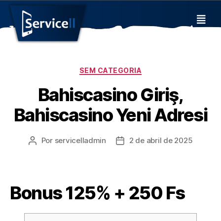
SEM CATEGORIA
Bahiscasino Giriş,
Bahiscasino Yeni Adresi
Por
servicelladmin
2 de abril de 2025
Bonus 125% + 250 Fs