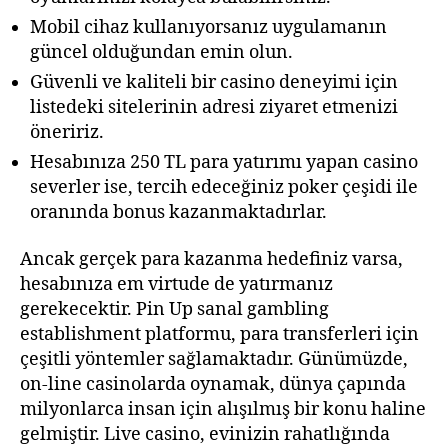
Mobil cihaz kullanıyorsanız uygulamanın
güncel olduğundan emin olun.
Güvenli ve kaliteli bir casino deneyimi için
listedeki sitelerinin adresi ziyaret etmenizi
öneririz.
Hesabınıza 250 TL para yatırımı yapan casino
severler ise, tercih edeceğiniz poker çeşidi ile
oranında bonus kazanmaktadırlar.
Ancak gerçek para kazanma hedefiniz varsa,
hesabınıza em virtude de yatırmanız
gerekecektir. Pin Up sanal gambling
establishment platformu, para transferleri için
çeşitli yöntemler sağlamaktadır. Günümüzde,
on-line casinolarda oynamak, dünya çapında
milyonlarca insan için alışılmış bir konu haline
gelmiştir. Live casino, evinizin rahatlığında