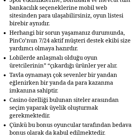
Spor etkinliklerine, bonuslara ve mevcut tüm
bankacılık seçeneklerine mobil web
sitesinden para ulaşabilirsiniz, oyun listesi
birebir aynıdır.
Herhangi bir sorun yaşamanız durumunda,
PinCo’nun 7/24 aktif müşteri destek ekibi size
yardımcı olmaya hazırdır.
Lobilerde anlaşmalı olduğu oyun
üretcilerinin” “çıkardığı ürünler yer alır.
Tavla oynamayı çok sevenler bir yandan
eğlenirken bir yanda da para kazanma
imkanına sahiptir.
Casino özelliği bulunan siteler arasından
seçim yaparak üyelik oluşturmak
gerekmektedir.
Çünkü bu bonus oyuncular tarafından bedava
bonus olarak da kabul edilmektedir.