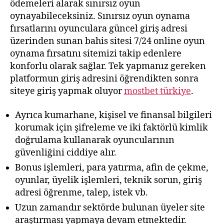
ödemeleri alarak sınırsız oyun
oynayabileceksiniz. Sınırsız oyun oynama
fırsatlarını oyunculara güncel giriş adresi
üzerinden sunan bahis sitesi 7/24 online oyun
oynama fırsatını sitemizi takip edenlere
konforlu olarak sağlar. Tek yapmanız gereken
platformun giriş adresini öğrendikten sonra
siteye giriş yapmak oluyor
mostbet türkiye
.
Ayrıca kumarhane, kişisel ve finansal bilgileri
korumak için şifreleme ve iki faktörlü kimlik
doğrulama kullanarak oyuncularının
güvenliğini ciddiye alır.
Bonus işlemleri, para yatırma, afin de çekme,
oyunlar, üyelik işlemleri, teknik sorun, giriş
adresi öğrenme, talep, istek vb.
Uzun zamandır sektörde bulunan üyeler site
araştırması yapmaya devam etmektedir.