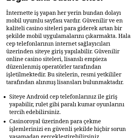
İnternette iş yapan her yerin bundan dolayı
mobil uyumlu sayfası vardır. Güvenilir ve en
kaliteli casino siteleri para giderek artan bir
şekilde mobil uygulamalarını çıkarmakta. Hala
cep telefonlarının internet sağlayıcıları
üzerinden siteye giriş yapılabilir. Güvenilir
online casino siteleri, lisanslı empieza
düzenlenmiş operatörler tarafından
işletilmektedir. Bu sitelerin, resmi yetkililer
tarafından alınmış lisansları bulunmaktadır.
Siteye Android cep telefonlarınız ile giriş
yapabilir, rulet gibi paralı kumar oyunlarını
tercih edebilirsiniz.
Casinoroyal üzerinden para çekme
işlemlerinizi en güvenli şekilde hiçbir sorun
yaşamadan gerçekleştirebilirsiniz.