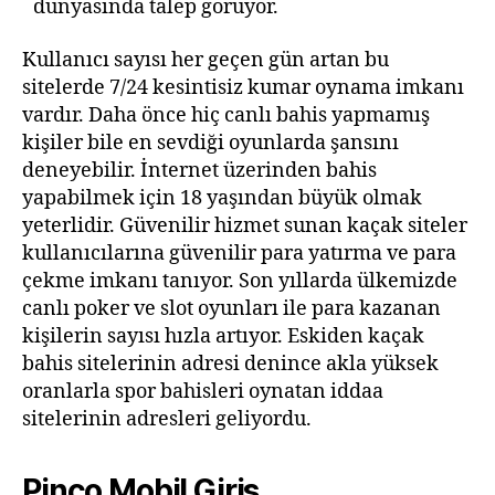
dünyasında talep görüyor.
Kullanıcı sayısı her geçen gün artan bu
sitelerde 7/24 kesintisiz kumar oynama imkanı
vardır. Daha önce hiç canlı bahis yapmamış
kişiler bile en sevdiği oyunlarda şansını
deneyebilir. İnternet üzerinden bahis
yapabilmek için 18 yaşından büyük olmak
yeterlidir. Güvenilir hizmet sunan kaçak siteler
kullanıcılarına güvenilir para yatırma ve para
çekme imkanı tanıyor. Son yıllarda ülkemizde
canlı poker ve slot oyunları ile para kazanan
kişilerin sayısı hızla artıyor. Eskiden kaçak
bahis sitelerinin adresi denince akla yüksek
oranlarla spor bahisleri oynatan iddaa
sitelerinin adresleri geliyordu.
Pinco Mobil Giriş