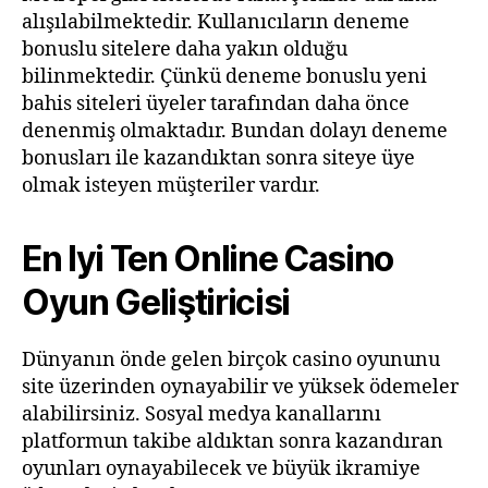
alışılabilmektedir. Kullanıcıların deneme
bonuslu sitelere daha yakın olduğu
bilinmektedir. Çünkü deneme bonuslu yeni
bahis siteleri üyeler tarafından daha önce
denenmiş olmaktadır. Bundan dolayı deneme
bonusları ile kazandıktan sonra siteye üye
olmak isteyen müşteriler vardır.
En Iyi Ten Online Casino
Oyun Geliştiricisi
Dünyanın önde gelen birçok casino oyununu
site üzerinden oynayabilir ve yüksek ödemeler
alabilirsiniz. Sosyal medya kanallarını
platformun takibe aldıktan sonra kazandıran
oyunları oynayabilecek ve büyük ikramiye