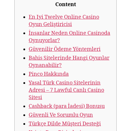
Content
En Iyi Twelve Online Casino
Oyun Geliştiricisi
İnsanlar Neden Online Casinoda
Oynuyorlar?
Güvenilir Ödeme Yöntemleri
Bahis Sitelerinde Hangi Oyunlar
Oynanabilir?
Pinco Hakkında
Yasal Türk Casino Sitelerinin
Adresi – 7 Lawful Canlı Casino
Sitesi
Cashback (para İadesi) Bonusu
Güvenli Ve Sorumlu Oyun
Türkçe Dilde Müşteri Desteği