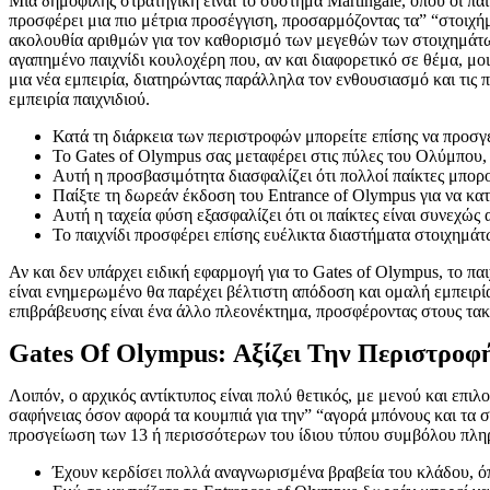
Μια δημοφιλής στρατηγική είναι το σύστημα Martingale, όπου οι πα
προσφέρει μια πιο μέτρια προσέγγιση, προσαρμόζοντας τα” “στοιχ
ακολουθία αριθμών για τον καθορισμό των μεγεθών των στοιχημάτω
αγαπημένο παιχνίδι κουλοχέρη που, αν και διαφορετικό σε θέμα, μο
μια νέα εμπειρία, διατηρώντας παράλληλα τον ενθουσιασμό και τις π
εμπειρία παιχνιδιού.
Κατά τη διάρκεια των περιστροφών μπορείτε επίσης να προσγ
Το Gates of Olympus σας μεταφέρει στις πύλες του Ολύμπου, 
Αυτή η προσβασιμότητα διασφαλίζει ότι πολλοί παίκτες μπορο
Παίξτε τη δωρεάν έκδοση του Entrance of Olympus για να κατα
Αυτή η ταχεία φύση εξασφαλίζει ότι οι παίκτες είναι συνεχώ
Το παιχνίδι προσφέρει επίσης ευέλικτα διαστήματα στοιχημάτ
Αν και δεν υπάρχει ειδική εφαρμογή για το Gates of Olympus, το π
είναι ενημερωμένο θα παρέχει βέλτιστη απόδοση και ομαλή εμπειρία 
επιβράβευσης είναι ένα άλλο πλεονέκτημα, προσφέροντας στους τακτ
Gates Of Olympus: Αξίζει Την Περιστροφ
Λοιπόν, ο αρχικός αντίκτυπος είναι πολύ θετικός, με μενού και επι
σαφήνειας όσον αφορά τα κουμπιά για την” “αγορά μπόνους και τα σ
προσγείωση των 13 ή περισσότερων του ίδιου τύπου συμβόλου πλη
Έχουν κερδίσει πολλά αναγνωρισμένα βραβεία του κλάδου, όπ