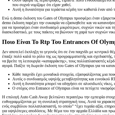
Όσον αφορά τις περιστροφές, είμαστε πολύ ενθουσιασμένοι κ
που συχνά νομίζαμε ότι είχαν χαθεί.
Αυτή η δυνατότητα για τεράστια κέρδη τον καθιστά έναν από 
Ενώ η demo έκδοση του Gates of Olympus προσφέρει έναν εξαιρετικ
demo έκδοση παρέχει την ευκαιρία να εξασκηθείτε και να κατανοήσετ
για να προσφέρει έναν συνδυασμό μικρότερων, συχνών νικών και τη 
διασκεδαστικό, με τους παίκτες να βιώνουν τη χαρά των συχνών νικ
Ποιο Είναι Το Rtp Του Entrances Of Olym
Δεν αποτελεί έκπληξη το γεγονός ότι σε ένα παιχνίδι με κεντρικό 
έπαιξε πολύ καλά το ρόλο της ως προγραμματιστής και σχεδιαστής,
να βρείτε τη λειτουργία «καταρράκτης», τους πολλαπλασιαστές κέρδ
αγορά. Παίξτε τη δωρεάν έκδοση του Gates of Olympus για να κατανο
Κάθε παιχνίδι έχει μοναδικά στοιχεία, εξασφαλίζοντας μια ποικ
Αυτός ο συνδυασμός υψηλής μεταβλητότητας και ευνοϊκού RTP 
Αυτή η δυνατότητα μπορεί να οδηγήσει σε αλυσιδωτές νίκες, 
Ο στόχος στο Entrance of Olympus είναι να πετύχετε νικηφ
Η επιλογή Auto Cash Away βελτιώνει περαιτέρω την εμπειρία στοιχη
ευθυγραμμίζονται με τη συνολική στρατηγική τους. Αυτά τα χαρακτ
ενός συμβόλου πολλαπλασιαστή, το οποίο” “έχει τυχαία αξία, επηρ
για υψηλότερες αποδόσεις. Με θέμα του την αρχαία Ελλάδα και πρω