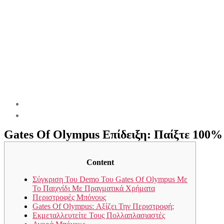
Loja
Se
Gates Of Olympus Επίδειξη: Παίξτε 100%
Content
Σύγκριση Του Demo Του Gates Of Olympus Με
Το Παιχνίδι Με Πραγματικά Χρήματα
Περιστροφές Μπόνους
Gates Of Olympus: Αξίζει Την Περιστροφή;
Εκμεταλλευτείτε Τους Πολλαπλασιαστές