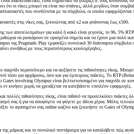
είναι διασκεδαστικό, είναι σημαντικό να γνωρίζετε τους κινδύνους το
ι ότι οι νίκες μπορεί να είναι πιο σπάνιες, αλλά μεγάλες όταν συμβα
πλασιαστές που συνδέονται με τα σύμβολα, οι οποίοι εφαρμόζονται 
ιαστές στις νίκες σας, ξεκινώντας από x2 και φτάνοντας έως x500.
ης των αποτελεσμάτων για καλό ή κακό είναι γεγονός, το 96, 5% RTP
περιθώρια να ρισκάρουν σε ορισμένα σημεία και να έχουν μια πολύ ι
Olympus της Pragmatic Play εμφανίζει συνολικά 30 διάσπαρτα σύμβολα 
αίνει συνήθως με τους περισσότερους κουλοχέρηδες.
 παιχνίδι περισσότερο και να αυξήσετε τις πιθανότητες νίκης. Μπορεί
οσιτό τόσο για αρχάριους, όσο και για έμπειρους παίκτες. Το RTP (Ret
ο Gates involving Olympus είναι βελτιστοποιημένο για παιχνίδι σε 
ι εν κινήσει χωρίς να χρειάζεται να κατεβάσετε επιπλέον εφαρμογές.
ά και πολλές πιθανότητες νίκης, είναι πιθανό να προσελκύσει παίκτε
ασμό σας ή για να αποφύγετε να φύγετε με άδεια χέρια. Μόλις τελειώ
ξτε το αγαπημένο σας online καζίνο και ξεκινήστε το Gates of Olymp
α της μάρκας και το συνολικό ποντάρισμα για να καταλάβετε πώς αυτό