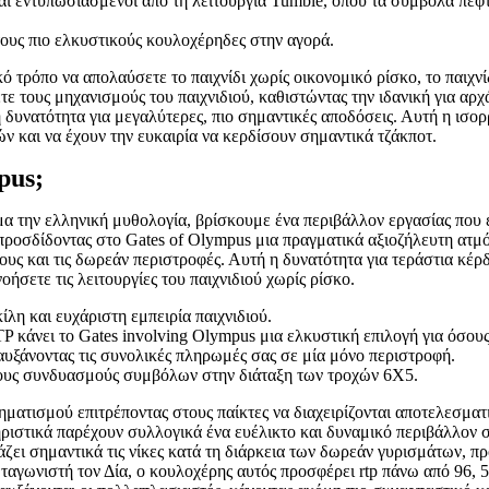
αι εντυπωσιασμένοι από τη λειτουργία Tumble, όπου τα σύμβολα πέφτ
τους πιο ελκυστικούς κουλοχέρηδες στην αγορά.
ό τρόπο να απολαύσετε το παιχνίδι χωρίς οικονομικό ρίσκο, το παιχ
ε τους μηχανισμούς του παιχνιδιού, καθιστώντας την ιδανική για αρχά
δυνατότητα για μεγαλύτερες, πιο σημαντικές αποδόσεις. Αυτή η ισορρ
ών και να έχουν την ευκαιρία να κερδίσουν σημαντικά τζάκποτ.
pus;
θέμα την ελληνική μυθολογία, βρίσκουμε ένα περιβάλλον εργασίας που
 προσδίδοντας στο Gates of Olympus μια πραγματικά αξιοζήλευτη ατμ
ους και τις δωρεάν περιστροφές. Αυτή η δυνατότητα για τεράστια κέρ
ήσετε τις λειτουργίες του παιχνιδιού χωρίς ρίσκο.
ίλη και ευχάριστη εμπειρία παιχνιδιού.
κάνει το Gates involving Olympus μια ελκυστική επιλογή για όσους 
αυξάνοντας τις συνολικές πληρωμές σας σε μία μόνο περιστροφή.
όρους συνδυασμούς συμβόλων στην διάταξη των τροχών 6X5.
ματισμού επιτρέποντας στους παίκτες να διαχειρίζονται αποτελεσματ
ηριστικά παρέχουν συλλογικά ένα ευέλικτο και δυναμικό περιβάλλον
εάζει σημαντικά τις νίκες κατά τη διάρκεια των δωρεάν γυρισμάτων,
ταγωνιστή τον Δία, ο κουλοχέρης αυτός προσφέρει rtp πάνω από 96, 