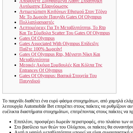
Αποφύγετε Συνηθισμένα Λάθη: Στρατηγική
Αυτόματης Εξαργύρωσης
Αντιμετώπιση Κινδύνων Εθισμού Στον Τζόγο
Με Το Δωρεάν Παιχνίδι Gates Of Olympus
Πολλαπλασιαστές
Λεπτομέρειες Για Τη Μεταβλητότητα, Το Rtp
Και Τα Σύμβολα Scatter Του Gates Of Olympus
Gates Of Olympus
Gates Associated With Olympus Επίδειξη:
Παίξτε 100% Δωρεάν!
Gates Of Olympus Rtp, Μέγιστη Νίκη Και
Μεταβλητότητα
Μερικές Ακόμα Συμβουλές Και Κόλπα Της
Entrances Of Olympus
Gates Of Olympus: Βασικά Στοιχεία Του
Παιχνιδιού
Το παιχνίδι διαθέτει ένα ευρύ φάσμα στοιχημάτων, από χαμηλά ελάχ
λειτουργία Automobile Bet επιτρέπει στους παίκτες να ρυθμίζουν αυ
ευέλικτα διαστήματα στοιχημάτων, επιτρέποντας στους παίκτες να π
Επιπλέον, προσφέρει δωρεάν περιστροφές, στο πλαίσιο των οπ
Στο βασίλειο των θεών του Ολύμπου, οι παίκτες θα συναντήσ
Αυτή η υψηλή μεταβλητότητα μπορεί να είναι συναρπαστική γ