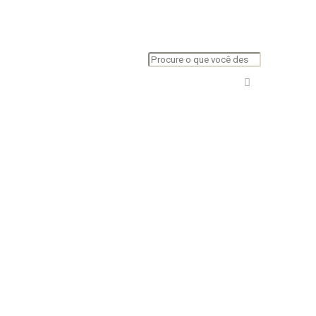
porte