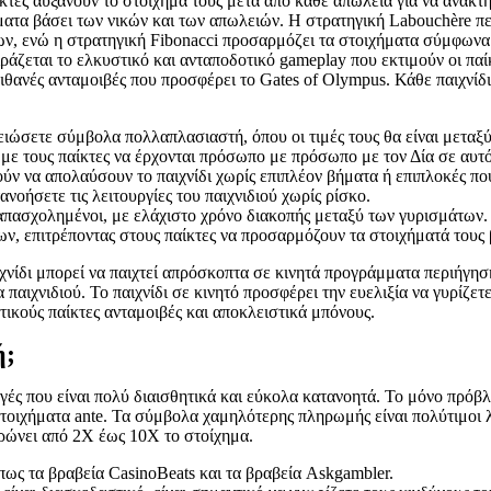
ίκτες αυξάνουν το στοίχημά τους μετά από κάθε απώλεια για να ανακτ
ήματα βάσει των νικών και των απωλειών. Η στρατηγική Labouchère 
ν, ενώ η στρατηγική Fibonacci προσαρμόζει τα στοιχήματα σύμφωνα 
ιράζεται το ελκυστικό και ανταποδοτικό gameplay που εκτιμούν οι π
ιθανές ανταμοιβές που προσφέρει το Gates of Olympus. Κάθε παιχνίδι 
ειώσετε σύμβολα πολλαπλασιαστή, όπου οι τιμές τους θα είναι μεταξ
με τους παίκτες να έρχονται πρόσωπο με πρόσωπο με τον Δία σε αυτό
ύν να απολαύσουν το παιχνίδι χωρίς επιπλέον βήματα ή επιπλοκές πο
νοήσετε τις λειτουργίες του παιχνιδιού χωρίς ρίσκο.
ς απασχολημένοι, με ελάχιστο χρόνο διακοπής μεταξύ των γυρισμάτων.
ων, επιτρέποντας στους παίκτες να προσαρμόζουν τα στοιχήματά τους 
αιχνίδι μπορεί να παιχτεί απρόσκοπτα σε κινητά προγράμματα περιήγη
παιχνιδιού. Το παιχνίδι σε κινητό προσφέρει την ευελιξία να γυρίζετ
ικούς παίκτες ανταμοιβές και αποκλειστικά μπόνους.
ή;
λογές που είναι πολύ διαισθητικά και εύκολα κατανοητά. Το μόνο πρόβ
τοιχήματα ante. Τα σύμβολα χαμηλότερης πληρωμής είναι πολύτιμοι λ
ρώνει από 2Χ έως 10Χ το στοίχημα.
ως τα βραβεία CasinoBeats και τα βραβεία Askgambler.