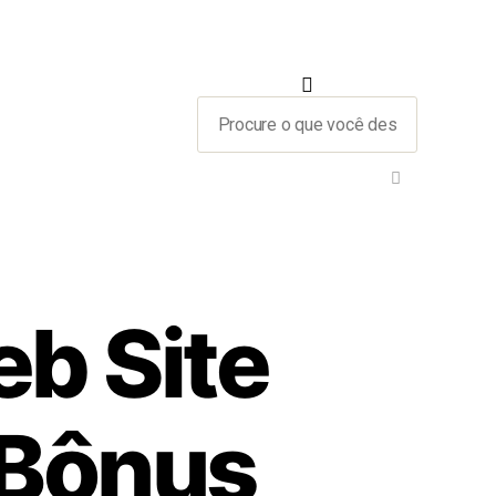
orte
eb Site
, Bônus