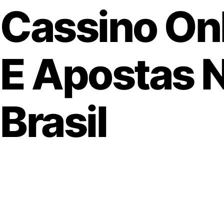
Cassino On
E Apostas 
Brasil