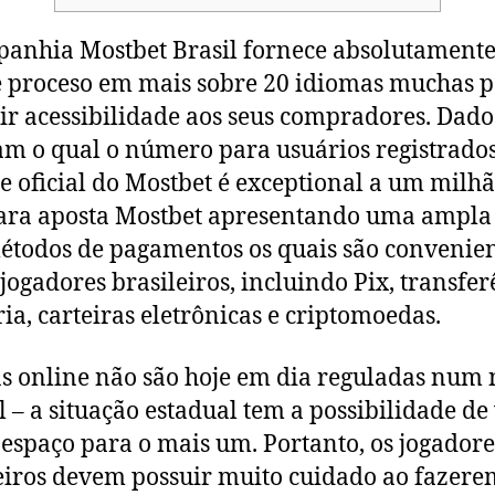
anhia Mostbet Brasil fornece absolutamente
e proceso em mais sobre 20 idiomas muchas 
ir acessibilidade aos seus compradores. Dado
m o qual o número para usuários registrados
te oficial do Mostbet é exceptional a um milhã
ara aposta Mostbet apresentando uma ampl
étodos de pagamentos os quais são convenie
 jogadores brasileiros, incluindo Pix, transfe
ia, carteiras eletrônicas e criptomoedas.
s online não são hoje em dia reguladas num 
l – a situação estadual tem a possibilidade de
espaço para o mais um. Portanto, os jogadore
eiros devem possuir muito cuidado ao fazere