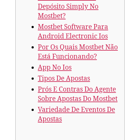
Depósito Simply No
Mostbet?
Mostbet Software Para
Android Electronic Ios
Por Os Quais Mostbet Não
Está Funcionando?
App No Ios
Tipos De Apostas
Prós E Contras Do Agente
Sobre Apostas Do Mostbet
Variedade De Eventos De
Apostas