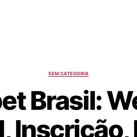
ervicell
Seja um franqueado
Manutenção
Sup
SEM CATEGORIA
t Brasil: W
l, Inscrição