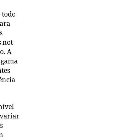
 todo
para
s
 not
o. A
a gama
ntes
rência
nível
 variar
s
m