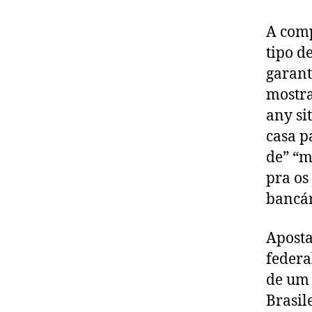
A comp
tipo d
garant
mostra
any si
casa p
de” “m
pra os
bancár
Aposta
federa
de um 
Brasil