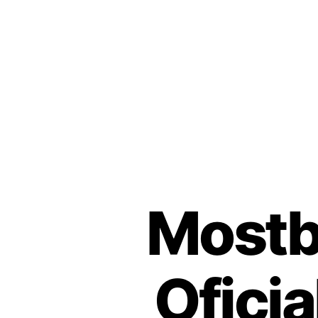
Loja
S
Mostbe
Oficia