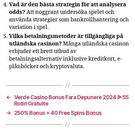
Vad är den bästa strategin för att analysera
odds?
Att noggrant undersöka spelet och
använda strategier som bankrollhantering och
variation i spel.
Vilka betalningsmetoder är tillgängliga på
utländska casinon?
Många utländska casinon
erbjuder ett brett utbud av
betalningsalternativ inklusive kreditkort, e-
plånböcker och kryptovaluta.
←
Verde Casino Bonus Fara Depunere 2024 ᐉ 55
Rotiri Gratuite
→
250% Bonus + 40 Free Spins Bonus