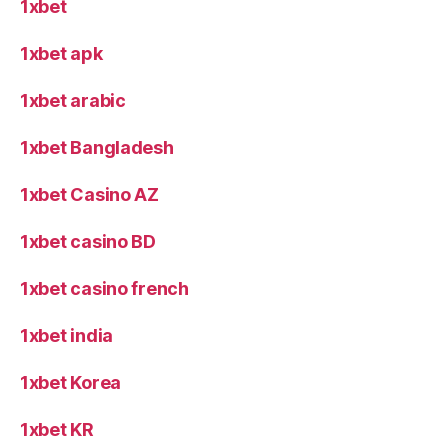
1xbet
1xbet apk
1xbet arabic
1xbet Bangladesh
1xbet Casino AZ
1xbet casino BD
1xbet casino french
1xbet india
1xbet Korea
1xbet KR