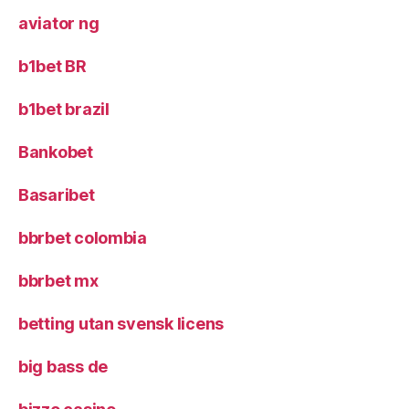
aviator ng
b1bet BR
b1bet brazil
Bankobet
Basaribet
bbrbet colombia
bbrbet mx
betting utan svensk licens
big bass de