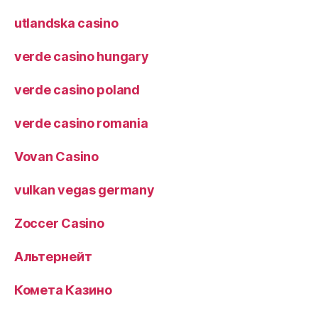
utlandska casino
verde casino hungary
verde casino poland
verde casino romania
Vovan Casino
vulkan vegas germany
Zoccer Casino
Альтернейт
Комета Казино