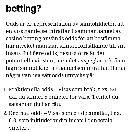
betting?
Odds är en representation av sannolikheten att
en viss händelse inträffar. I sammanhanget av
casino betting används odds för att bestämma
hur mycket man kan vinna i förhållande till sin
insats. Ju högre odds, desto större är den
potentiella vinsten, men det avspeglar också en
lägre sannolikhet att händelsen inträffar. Här är
några vanliga sätt odds uttrycks på:
Fraktionella odds – Visas som bråk, t.ex. 5/1,
där du vinner 5 enheter för varje 1 enhet du
satsar om du har rätt.
Decimal odds – Visas som ett decimaltal, t.ex.
6.0, som inkluderar din insats i den totala
vinsten.