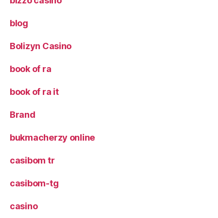
bizzo casino
blog
Bolizyn Casino
book of ra
book of ra it
Brand
bukmacherzy online
casibom tr
casibom-tg
casino