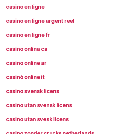
casino en ligne
casino en ligne argent reel
casino en ligne fr
casino onlina ca
casino online ar
casinò online it
casino svensk licens
casino utan svensk licens
casino utan svesk licens
casino zonder crucks netherlands