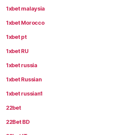
1xbet malaysia
1xbet Morocco
1xbet pt
1xbet RU
1xbet russia
1xbet Russian
1xbet russian1
22bet
22Bet BD