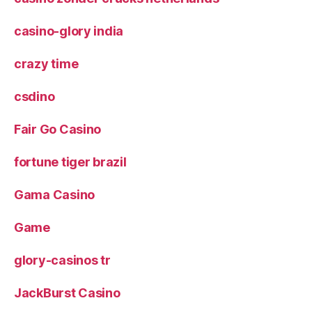
casino-glory india
crazy time
csdino
Fair Go Casino
fortune tiger brazil
Gama Casino
Game
glory-casinos tr
JackBurst Casino