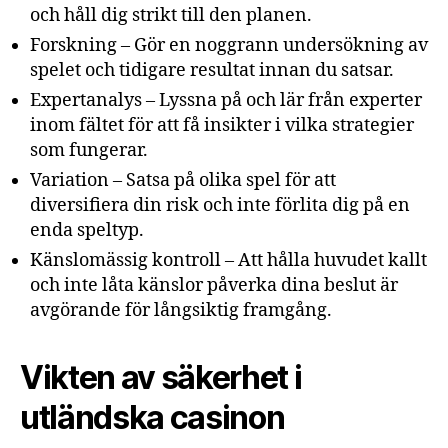
och håll dig strikt till den planen.
Forskning – Gör en noggrann undersökning av
spelet och tidigare resultat innan du satsar.
Expertanalys – Lyssna på och lär från experter
inom fältet för att få insikter i vilka strategier
som fungerar.
Variation – Satsa på olika spel för att
diversifiera din risk och inte förlita dig på en
enda speltyp.
Känslomässig kontroll – Att hålla huvudet kallt
och inte låta känslor påverka dina beslut är
avgörande för långsiktig framgång.
Vikten av säkerhet i
utländska casinon