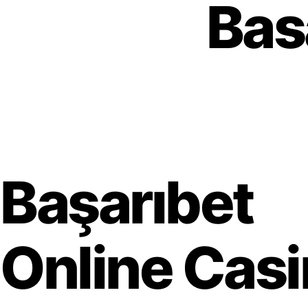
Bas
Başarıbet
Online Cas