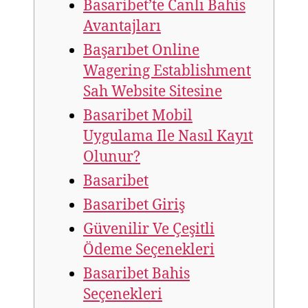
Basaribet’te Canlı Bahis
Avantajları
Başarıbet Online
Wagering Establishment
Sah Website Sitesine
Basaribet Mobil
Uygulama Ile Nasıl Kayıt
Olunur?
Basaribet
Basaribet Giriş
Güvenilir Ve Çeşitli
Ödeme Seçenekleri
Basaribet Bahis
Seçenekleri