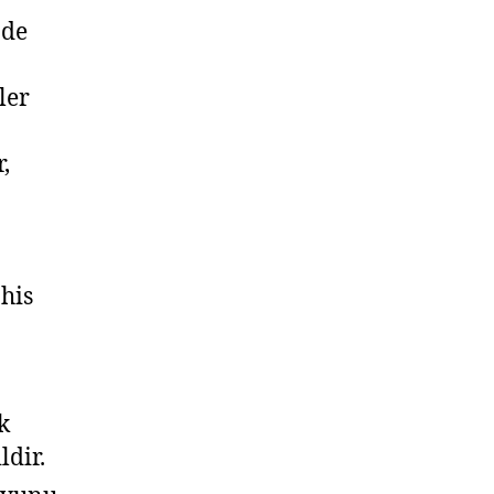
nde
ler
,
ahis
k
ldir.