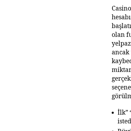
Casino
hesabı
başlat
olan f
yelpaz
ancak 
kaybed
miktar
gerçek
seçene
görülm
İlk”
iste