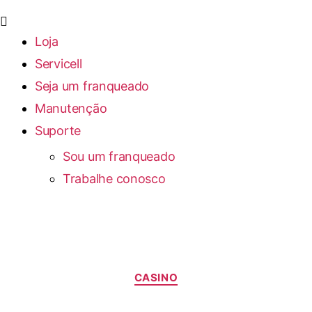
Loja
Servicell
Seja um franqueado
Manutenção
Suporte
Sou um franqueado
Trabalhe conosco
CASINO