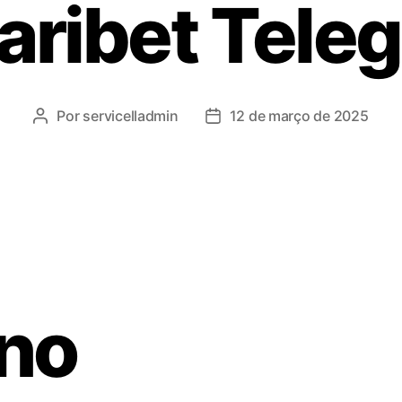
aribet Tele
Por
servicelladmin
12 de março de 2025
ino