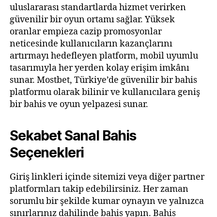
uluslararası standartlarda hizmet verirken
güvenilir bir oyun ortamı sağlar. Yüksek
oranlar empieza cazip promosyonlar
neticesinde kullanıcıların kazançlarını
artırmayı hedefleyen platform, mobil uyumlu
tasarımıyla her yerden kolay erişim imkânı
sunar. Mostbet, Türkiye’de güvenilir bir bahis
platformu olarak bilinir ve kullanıcılara geniş
bir bahis ve oyun yelpazesi sunar.
Sekabet Sanal Bahis
Seçenekleri
Giriş linkleri içinde sitemizi veya diğer partner
platformları takip edebilirsiniz. Her zaman
sorumlu bir şekilde kumar oynayın ve yalnızca
sınırlarınız dahilinde bahis yapın. Bahis