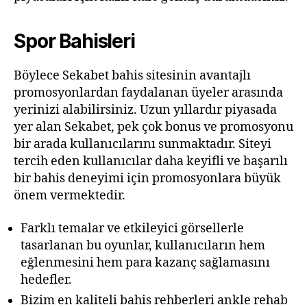
Spor Bahisleri
Böylece Sekabet bahis sitesinin avantajlı
promosyonlardan faydalanan üyeler arasında
yerinizi alabilirsiniz. Uzun yıllardır piyasada
yer alan Sekabet, pek çok bonus ve promosyonu
bir arada kullanıcılarını sunmaktadır. Siteyi
tercih eden kullanıcılar daha keyifli ve başarılı
bir bahis deneyimi için promosyonlara büyük
önem vermektedir.
Farklı temalar ve etkileyici görsellerle
tasarlanan bu oyunlar, kullanıcıların hem
eğlenmesini hem para kazanç sağlamasını
hedefler.
Bizim en kaliteli bahis rehberleri ankle rehab