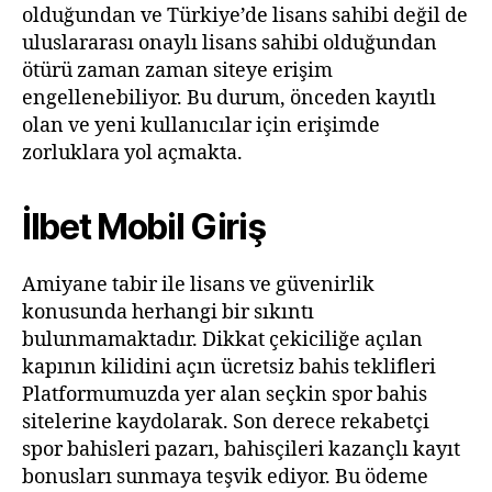
olduğundan ve Türkiye’de lisans sahibi değil de
uluslararası onaylı lisans sahibi olduğundan
ötürü zaman zaman siteye erişim
engellenebiliyor. Bu durum, önceden kayıtlı
olan ve yeni kullanıcılar için erişimde
zorluklara yol açmakta.
İlbet Mobil Giriş
Amiyane tabir ile lisans ve güvenirlik
konusunda herhangi bir sıkıntı
bulunmamaktadır. Dikkat çekiciliğe açılan
kapının kilidini açın ücretsiz bahis teklifleri
Platformumuzda yer alan seçkin spor bahis
sitelerine kaydolarak. Son derece rekabetçi
spor bahisleri pazarı, bahisçileri kazançlı kayıt
bonusları sunmaya teşvik ediyor. Bu ödeme