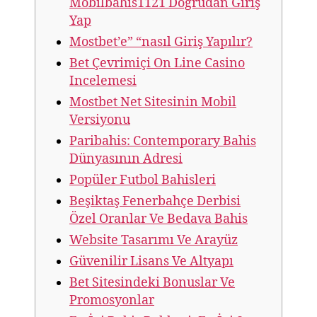
Mobilbahis1121 Doğrudan Giriş
Yap
Mostbet’e” “nasıl Giriş Yapılır?
Bet Çevrimiçi On Line Casino
Incelemesi
Mostbet Net Sitesinin Mobil
Versiyonu
Paribahis: Contemporary Bahis
Dünyasının Adresi
Popüler Futbol Bahisleri
Beşiktaş Fenerbahçe Derbisi
Özel Oranlar Ve Bedava Bahis
Website Tasarımı Ve Arayüz
Güvenilir Lisans Ve Altyapı
Bet Sitesindeki Bonuslar Ve
Promosyonlar