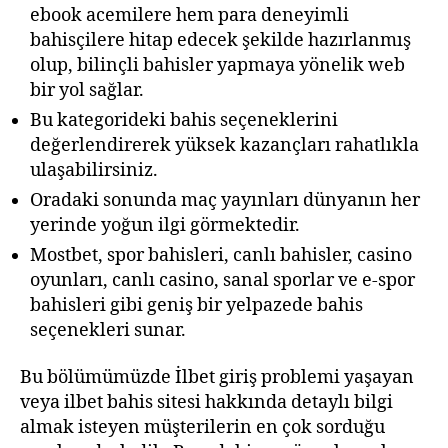
ebook acemilere hem para deneyimli
bahisçilere hitap edecek şekilde hazırlanmış
olup, bilinçli bahisler yapmaya yönelik web
bir yol sağlar.
Bu kategorideki bahis seçeneklerini
değerlendirerek yüksek kazançları rahatlıkla
ulaşabilirsiniz.
Oradaki sonunda maç yayınları dünyanın her
yerinde yoğun ilgi görmektedir.
Mostbet, spor bahisleri, canlı bahisler, casino
oyunları, canlı casino, sanal sporlar ve e-spor
bahisleri gibi geniş bir yelpazede bahis
seçenekleri sunar.
Bu bölümümüzde İlbet giriş problemi yaşayan
veya ilbet bahis sitesi hakkında detaylı bilgi
almak isteyen müşterilerin en çok sorduğu