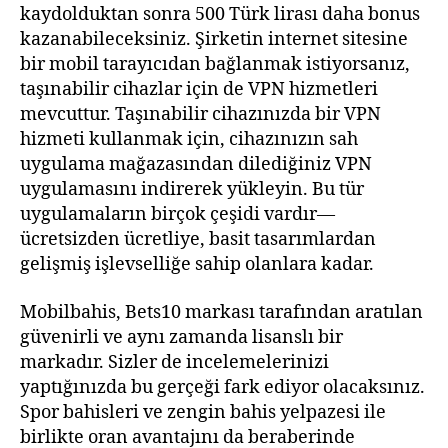
kaydolduktan sonra 500 Türk lirası daha bonus
kazanabileceksiniz. Şirketin internet sitesine
bir mobil tarayıcıdan bağlanmak istiyorsanız,
taşınabilir cihazlar için de VPN hizmetleri
mevcuttur. Taşınabilir cihazınızda bir VPN
hizmeti kullanmak için, cihazınızın sah
uygulama mağazasından dilediğiniz VPN
uygulamasını indirerek yükleyin. Bu tür
uygulamaların birçok çeşidi vardır—
ücretsizden ücretliye, basit tasarımlardan
gelişmiş işlevselliğe sahip olanlara kadar.
Mobilbahis, Bets10 markası tarafından aratılan
güvenirli ve aynı zamanda lisanslı bir
markadır. Sizler de incelemelerinizi
yaptığınızda bu gerçeği fark ediyor olacaksınız.
Spor bahisleri ve zengin bahis yelpazesi ile
birlikte oran avantajını da beraberinde