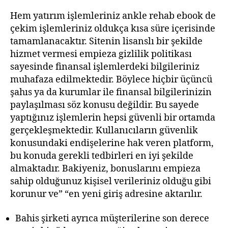
Hem yatırım işlemleriniz ankle rehab ebook de
çekim işlemleriniz oldukça kısa süre içerisinde
tamamlanacaktır. Sitenin lisanslı bir şekilde
hizmet vermesi empieza gizlilik politikası
sayesinde finansal işlemlerdeki bilgileriniz
muhafaza edilmektedir. Böylece hiçbir üçüncü
şahıs ya da kurumlar ile finansal bilgilerinizin
paylaşılması söz konusu değildir. Bu sayede
yaptığınız işlemlerin hepsi güvenli bir ortamda
gerçekleşmektedir. Kullanıcıların güvenlik
konusundaki endişelerine hak veren platform,
bu konuda gerekli tedbirleri en iyi şekilde
almaktadır. Bakiyeniz, bonuslarını empieza
sahip olduğunuz kişisel verileriniz olduğu gibi
korunur ve” “en yeni giriş adresine aktarılır.
Bahis şirketi ayrıca müşterilerine son derece