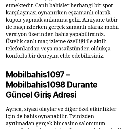
etmektedir. Canlı bahisler herhangi bir spor
karşılaşması oynanırken eşzamanlı olarak
kupon yapmak anlamına gelir. Amiyane tabir
ile maçı izlerken gerçek zamanlı olarak mobil
versiyon üzerinden bahis yapabilirsiniz.
Üstelik canlı maç izleme özelliği ile akıllı
telefonlardan veya masaüstünden oldukça
konforlu bir deneyim elde edebilirsiniz.
Mobilbahis1097 –
Mobilbahis1098 Durante
Güncel Giriş Adresi
Ayrıca, siyasi olaylar ve diğer özel etkinlikler
için de bahis oynanabilir. Evinizden
ayrılmadan gerçek bir casino salonunun