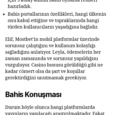
için 3 kolay adımlı bahis oynama rehberi
hazırladık.
Bahis portallarının özellikleri, hangi ülkenin
onu kabul ettiğine ve topraklarında hangi
türden kullanıcıların yaşadığına bağlıdır.
Elif, Mostbet’in mobil platformlar üzerinde
sorunsuz çalıştığını ve kullanım kolaylığı
sağladığını anlatıyor. Leyla, ödemelerin her
zaman zamanında ve sorunsuz yapıldığını
vurguluyor. Casino bonusu görüldüğü gibi ne
kadar cömert olsa da şart ve koşullar
gerektirdiğini unutmamak gerekiyor.
Bahis Konuşması
Durum böyle olunca hangi platformlarda
yayınların yapılacağı araştırılmaktadır. Fakat