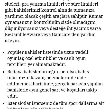
siteleri, pra yatırma limitleri ve süre limitleri
gibi bahislerinizi kontrol altında tutmanıza
yardımcı olacak çeşitli araçlara sahiptir. Kumar
oynamanızın kontrolünün sizde olmadığını
düşünüyorsanız veya desteğe ihtiyacınız varsa
BeGambleAware veya Gamcare’den yardım
isteyin.
Popüler Bahisler listesinde uzun vadeli
oyunlar, özel etkinlikler ve canlı oyun
tercihleri yer almamaktadır.
Bedava bahisler örneğin, ücretsiz bahis
tutarınızın kazanç ödemelerinde iade
edilmemesi haricinde, gerçek parayla yapılan
bahislerle aynı genel şart ve koşulları takip
edin.
İster slotlar isterseniz de tüm spor dallarına ait