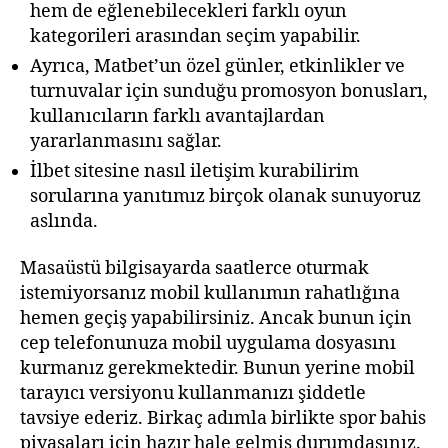
hem de eğlenebilecekleri farklı oyun
kategorileri arasından seçim yapabilir.
Ayrıca, Matbet’un özel günler, etkinlikler ve
turnuvalar için sunduğu promosyon bonusları,
kullanıcıların farklı avantajlardan
yararlanmasını sağlar.
İlbet sitesine nasıl iletişim kurabilirim
sorularına yanıtımız birçok olanak sunuyoruz
aslında.
Masaüstü bilgisayarda saatlerce oturmak
istemiyorsanız mobil kullanımın rahatlığına
hemen geçiş yapabilirsiniz. Ancak bunun için
cep telefonunuza mobil uygulama dosyasını
kurmanız gerekmektedir. Bunun yerine mobil
tarayıcı versiyonu kullanmanızı şiddetle
tavsiye ederiz. Birkaç adımla birlikte spor bahis
piyasaları için hazır hale gelmiş durumdasınız.