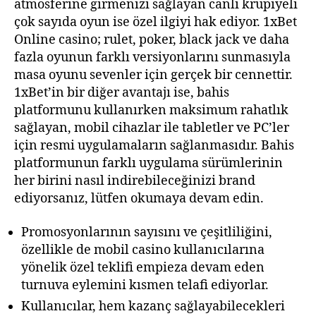
atmosferine girmenizi sağlayan canlı krupiyeli
çok sayıda oyun ise özel ilgiyi hak ediyor. 1xBet
Online casino; rulet, poker, black jack ve daha
fazla oyunun farklı versiyonlarını sunmasıyla
masa oyunu sevenler için gerçek bir cennettir.
1xBet’in bir diğer avantajı ise, bahis
platformunu kullanırken maksimum rahatlık
sağlayan, mobil cihazlar ile tabletler ve PC’ler
için resmi uygulamaların sağlanmasıdır. Bahis
platformunun farklı uygulama sürümlerinin
her birini nasıl indirebileceğinizi brand
ediyorsanız, lütfen okumaya devam edin.
Promosyonlarının sayısını ve çeşitliliğini,
özellikle de mobil casino kullanıcılarına
yönelik özel teklifi empieza devam eden
turnuva eylemini kısmen telafi ediyorlar.
Kullanıcılar, hem kazanç sağlayabilecekleri