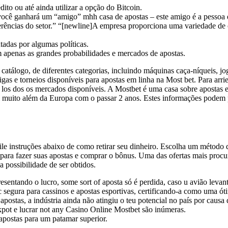
dito ou até ainda utilizar a opção do Bitcoin.
, você ganhará um “amigo” mhh casa de apostas – este amigo é a pessoa 
rências do setor.” “[newline]A empresa proporciona uma variedade de 
tadas por algumas políticas.
m apenas as grandes probabilidades e mercados de apostas.
catálogo, de diferentes categorias, incluindo máquinas caça-níqueis, jog
ligas e torneios disponíveis para apostas em linha na Most bet. Para arr
r los dos os mercados disponíveis. A Mostbet é uma casa sobre apostas 
i muito além da Europa com o passar 2 anos. Estes informações podem
hile instruções abaixo de como retirar seu dinheiro. Escolha um método 
o para fazer suas apostas e comprar o bônus. Uma das ofertas mais proc
 possibilidade de ser obtidos.
ntando o lucro, some sort of aposta só é perdida, caso u avião levante
egura para cassinos e apostas esportivas, certificando-a como uma óti
ostas, a indústria ainda não atingiu o teu potencial no país por causa d
kpot e lucrar not any Casino Online Mostbet são inúmeras.
 apostas para um patamar superior.