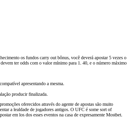
nhecimento os fundos carry out bônus, você deverá apostar 5 vezes o
las devem ter odds com o valor mínimo para 1. 40, e o número máximo
 incompatível apresentando a mesma.
alação producir finalizada.
h promoções oferecidos através do agente de apostas são muito
stentar a lealdade de jogadores antigos. O UFC é some sort of
apostar em los dos esses eventos na casa de expresamente Mostbet.