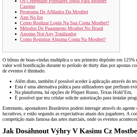
Os Cependant Populares Jogos Para Mostbet
Cassino
Programa De Afiliados Da Mostbet
App No Ios
Como Realizar Login Na Sua Conta Mostbet?
Métodos De Pagamento Mostbet No Brasil
Apostas Not Any Totalizador
Como Registrar Alguma Conta Na Mostbet?
O bônus de boas-vindas multiplica o seu primeiro depósito em 125% e
valor weil bonificação durante to período de thirty dias por apostas
de eventos é ilimitado.
Além disto, também é possível aceder à aplicação através d
Esta é uma alternativa prática para utilizadores que prefiram e
Na plataforma, há opções de Pôquer Russo, Texas Hold’Em,
É possível que teu celular solicite autorização para instalar pro
Entretanto, apostadores Brasileiros podem interagir através do agente
lucrativos, e estão segundo as expectativas atuais dos jogadores. A co
competição mais famosa das artes marciais, onde os eventos acontecem
Jak Dosáhnout Výhry V Kasinu Cz Mostbe