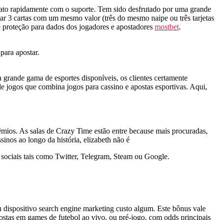
tato rapidamente com o suporte. Tem sido desfrutado por uma grande
çar 3 cartas com um mesmo valor (três do mesmo naipe ou três tarjetas
e proteção para dados dos jogadores e apostadores
mostbet
.
para apostar.
grande gama de esportes disponíveis, os clientes certamente
de jogos que combina jogos para cassino e apostas esportivas. Aqui,
êmios. As salas de Crazy Time estão entre because mais procuradas,
nos ao longo da história, elizabeth não é
s sociais tais como Twitter, Telegram, Steam ou Google.
u dispositivo search engine marketing custo algum. Este bônus vale
postas em games de futebol ao vivo, ou pré-jogo, com odds principais