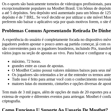
Os e-sports são basicamente torneios de videojogos profissionais, pa
excepcionalmente populares na Mostbet Brasil. Um bônus de depósito 
a até 5 depósitos. Seu depósito será aumentado para um bônus de 125
depósito é de 7 BRL. Se você decidir-se por utilizar u site móvel 
preferem não baixar o aplicativo seja por quais motivos forem, o site 
Problemas Comuns Apresentando Retirada De Dinhe
A experiência do usuário é completamente focada no dispositivo móvel
jogadores podem apostar o pouco antes ag partida começar, já com o
são convenientes para os jogadores brasileiros, incluindo Pix, transf
vários jogos na seção de apostas ao vivo. Para baixar e configurar o ap
máximo, 72 horas.
grandes entre as casas de apostas.
O MostBet Casino possui valores mínimos baixos para seus mé
Os jogadores são orientados a ler at the entender os termos ante
Tudo isso é feito para armar você com o conhecimento necessári
maiores lutas do momento, cinturões e opções diversas de apost
Tem mais de 3 mil jogos, além de opções de mais de 20 esportes pra
extensa de esporte e diferentes eventos para arriesgar. Mostbet é confi
criptografia.
Como Funciona U Suporte Ao Usuario De Mostbet?