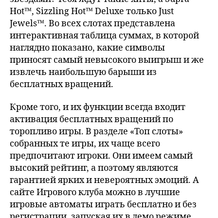
Hot™, Sizzling Hot™ Deluxe только Just
Jewels™. Во всех слотах представлена
интерактивная таблица суммах, в которой
наглядно показано, какие символы
приносят самый невысокого выигрыш и же
извлечь наибольшую барыши из
бесплатных вращений.
Кроме того, и их функции всегда входит
активация бесплатных вращений по
торопливо игры. В разделе «Топ слоты»
собранных те игры, их чаще всего
предпочитают игроки. Они имеем самый
высокий рейтинг, а поэтому являются
гарантией ярких и невероятных эмоций. А
сайте Игрового клуба можно в лучшие
игровые автоматы играть бесплатно и без
регистрации, запуская их в демо режиме.