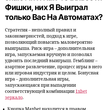
Фишки, них Я Выиграл
только Вас На Автоматах?
Стратегия – неполный правил и
закономерностей, подход к игре,
позволяющий повысить маловероятно
выигрыша. Риск-игра – дополнительная
игра, запускаемая вручную и позволял
удвоить последний выигрыш. Гемблинг –
азартное развлечение, процесс игры в него
или игровая индустрия и целом. Бонусная
игра – дополнительная игры,
запускающаяся при выпадении
соответствующей комбинации
1xbet
зеркало
.
Кнопка Maxbet находится в правом