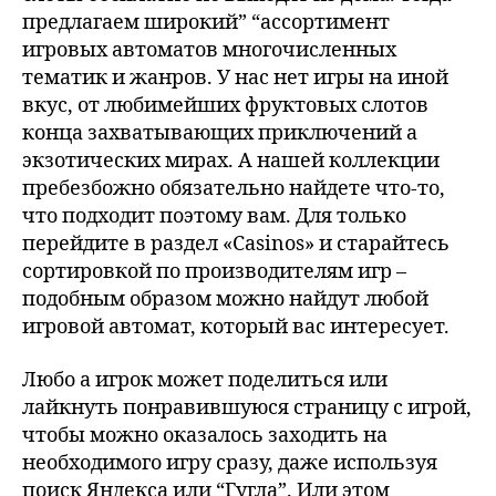
предлагаем широкий” “ассортимент
игровых автоматов многочисленных
тематик и жанров. У нас нет игры на иной
вкус, от любимейших фруктовых слотов
конца захватывающих приключений а
экзотических мирах. А нашей коллекции
пребезбожно обязательно найдете что-то,
что подходит поэтому вам. Для только
перейдите в раздел «Casinos» и старайтесь
сортировкой по производителям игр –
подобным образом можно найдут любой
игровой автомат, который вас интересует.
Любо а игрок может поделиться или
лайкнуть понравившуюся страницу с игрой,
чтобы можно оказалось заходить на
необходимого игру сразу, даже используя
поиск Яндекса или “Гугла”. Или этом