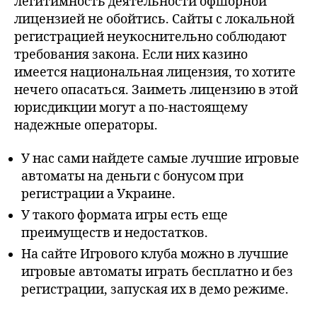
легитимность деятельности офшорной
лицензией не обойтись. Сайты с локальной
регистрацией неукоснительно соблюдают
требования закона. Если них казино
имеется национальная лицензия, то хотите
нечего опасаться. Заиметь лицензию в этой
юрисдикции могут а по-настоящему
надежные операторы.
У нас сами найдете самые лучшие игровые
автоматы на деньги с бонусом при
регистрации а Украине.
У такого формата игры есть еще
преимуществ и недостатков.
На сайте Игрового клуба можно в лучшие
игровые автоматы играть бесплатно и без
регистрации, запуская их в демо режиме.