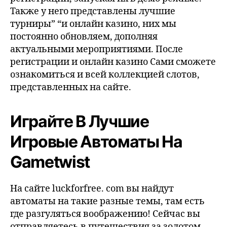
Также у него представлены лучшие
турниры” “и онлайн казино, них мы
постоянно обновляем, дополняя
актуальными мероприятиями. После
регистрации и онлайн казино Сами сможете
ознакомиться и всей коллекцией слотов,
представленных на сайте.
Играйте В Лучшие
Игровые Автоматы На
Gametwist
На сайте luckforfree. com вы найдут
автоматы на такие разные темы, там есть
где разгуляться воображению! Сейчас вы
отправляетесь в путешествия за золотом