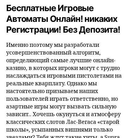
Бесплатные Игровые
Автоматы Онлайн! никаких
Регистрации! Без Депозита!
Именно поэтому мы разработали
усовершенствованный алгоритм,
определяющий самые лучшие онлайн-
казино, в которых игроки могут с трудно
наслаждаться игровыми пистолетами на
реальные кварплату. Однако мы
настоятельно призываем наших
пользователей играть ответственно, но
азартные игры могут вызвать сильную
зависит.. Хочешь окунуться и атмосферу
классических слотов Лас-Вегаса «старой
школы», усыпанных вишнями только
звездами? Тебя ждут такие хиты, а Supra