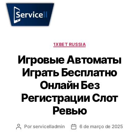
1XBET RUSSIA
Игровые Автоматы
Играть Бесплатно
Онлайн Без
Регистрации Слот
Ревью
Por
servicelladmin
6 de março de 2025