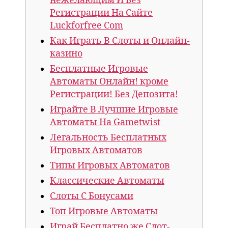
нежелающим И Без
Регистрации На Сайте
Luckforfree Com
Как Играть В Слоты и Онлайн-
казино
Бесплатные Игровые
Автоматы Онлайн! кроме
Регистрации! Без Депозита!
Играйте В Лучшие Игровые
Автоматы На Gametwist
Легальность Бесплатных
Игровых Автоматов
Типы Игровых Автоматов
Классические Автоматы
Слоты С Бонусами
Топ Игровые Автоматы
Играй Бесплатно же Слот-