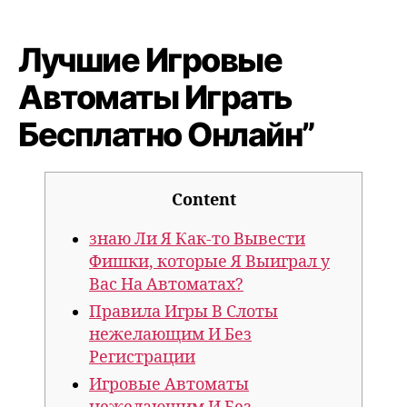
Лучшие Игровые
Автоматы Играть
Бесплатно Онлайн”
Content
знаю Ли Я Как-то Вывести
Фишки, которые Я Выиграл у
Вас На Автоматах?
Правила Игры В Слоты
нежелающим И Без
Регистрации
Игровые Автоматы