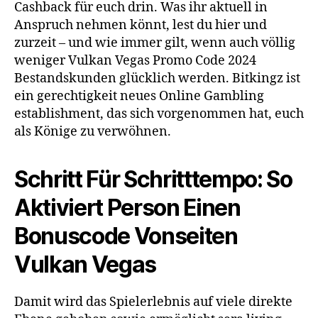
Cashback für euch drin. Was ihr aktuell in
Anspruch nehmen könnt, lest du hier und
zurzeit – und wie immer gilt, wenn auch völlig
weniger Vulkan Vegas Promo Code 2024
Bestandskunden glücklich werden. Bitkingz ist
ein gerechtigkeit neues Online Gambling
establishment, das sich vorgenommen hat, euch
als Könige zu verwöhnen.
Schritt Für Schritttempo: So
Aktiviert Person Einen
Bonuscode Vonseiten
Vulkan Vegas
Damit wird das Spielerlebnis auf viele direkte