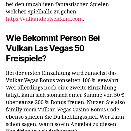
bei den unzähligen fantastischen Spielen
welcher Spielhalle zu gehen
https://vulkandeutschland.com
.
Wie Bekommt Person Bei
Vulkan Las Vegas 50
Freispiele?
Bei der ersten Einzahlung wird zunächst das
VulkanVegas Bonus vonseiten 100 % gewährt.
Wer allerdings noch eine zweite Einzahlung
tätigt, kann sich stomach einer Summe von 50 €
über ganze 200 % Bonus freuen. Nutzen Sie also
family room Vulkan Vegas Casino Bonus Code
ebenso spielen Sie Du Lieblingsspiel. Wer kann
schon sagen, wann so ein Angebot zu diesen