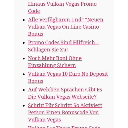
Hinaus Vulkan Vegas Promo
Code
Alle Verfügbaren Und” “Neuen
Vulkan Vegas On Line Casino
Bonus
Promo Codes Sind Hilfreich –
Schlagen Sie Zu!
Noch Mehr Boni Ohne
Einzahlung Sichern
Vulkan Vegas 10 Euro No Deposit
Bonus
Auf Welchen Sprachen Gibt Es
Die Vulkan Vegas Webseite?
Schritt Für Schritt: So Aktiviert
Person Einen Bonuscode Von
Vulkan Vegas