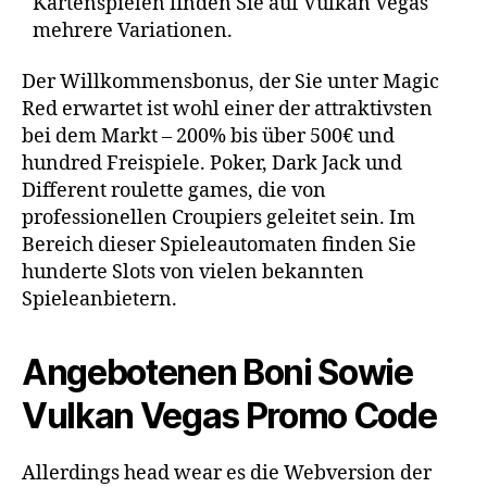
Kartenspielen finden Sie auf Vulkan Vegas
mehrere Variationen.
Der Willkommensbonus, der Sie unter Magic
Red erwartet ist wohl einer der attraktivsten
bei dem Markt – 200% bis über 500€ und
hundred Freispiele. Poker, Dark Jack und
Different roulette games, die von
professionellen Croupiers geleitet sein. Im
Bereich dieser Spieleautomaten finden Sie
hunderte Slots von vielen bekannten
Spieleanbietern.
Angebotenen Boni Sowie
Vulkan Vegas Promo Code
Allerdings head wear es die Webversion der