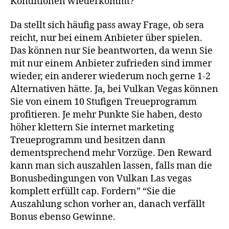
Konditionen wiederkommt?
Da stellt sich häufig pass away Frage, ob sera
reicht, nur bei einem Anbieter über spielen.
Das können nur Sie beantworten, da wenn Sie
mit nur einem Anbieter zufrieden sind immer
wieder, ein anderer wiederum noch gerne 1-2
Alternativen hätte. Ja, bei Vulkan Vegas können
Sie von einem 10 Stufigen Treueprogramm
profitieren. Je mehr Punkte Sie haben, desto
höher klettern Sie internet marketing
Treueprogramm und besitzen dann
dementsprechend mehr Vorzüge. Den Reward
kann man sich auszahlen lassen, falls man die
Bonusbedingungen von Vulkan Las vegas
komplett erfüllt cap. Fordern” “Sie die
Auszahlung schon vorher an, danach verfällt
Bonus ebenso Gewinne.