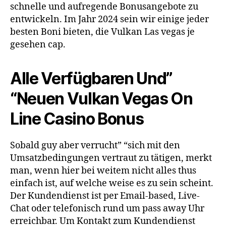
schnelle und aufregende Bonusangebote zu
entwickeln. Im Jahr 2024 sein wir einige jeder
besten Boni bieten, die Vulkan Las vegas je
gesehen cap.
Alle Verfügbaren Und”
“Neuen Vulkan Vegas On
Line Casino Bonus
Sobald guy aber verrucht” “sich mit den
Umsatzbedingungen vertraut zu tätigen, merkt
man, wenn hier bei weitem nicht alles thus
einfach ist, auf welche weise es zu sein scheint.
Der Kundendienst ist per Email-based, Live-
Chat oder telefonisch rund um pass away Uhr
erreichbar. Um Kontakt zum Kundendienst