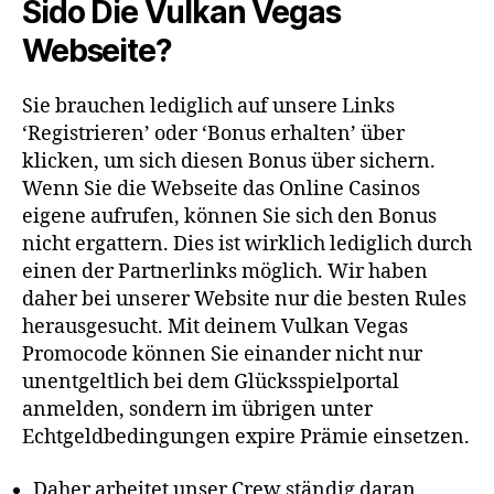
Sido Die Vulkan Vegas
Webseite?
Sie brauchen lediglich auf unsere Links
‘Registrieren’ oder ‘Bonus erhalten’ über
klicken, um sich diesen Bonus über sichern.
Wenn Sie die Webseite das Online Casinos
eigene aufrufen, können Sie sich den Bonus
nicht ergattern. Dies ist wirklich lediglich durch
einen der Partnerlinks möglich. Wir haben
daher bei unserer Website nur die besten Rules
herausgesucht. Mit deinem Vulkan Vegas
Promocode können Sie einander nicht nur
unentgeltlich bei dem Glücksspielportal
anmelden, sondern im übrigen unter
Echtgeldbedingungen expire Prämie einsetzen.
Daher arbeitet unser Crew ständig daran,