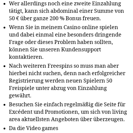
Wer allerdings noch eine zweite Einzahlung
tätigt, kann sich abdominal einer Summe von
50 € über ganze 200 % Bonus freuen.
Wenn Sie in meinem Casino online spielen
und dabei einmal eine besonders dringende
Frage oder dieses Problem haben sollten,
können Sie unseren Kundensupport
kontaktieren.
Nach weiteren Freespins so muss man aber
hierbei nicht suchen, denn nach erfolgreicher
Registrierung werden neuen Spielern 50
Freispiele unter abzug von Einzahlung
gewährt.
Besuchen Sie einfach regelmäßig die Seite für
Excédent und Promotionen, um sich von living
area aktuellsten Angeboten über überzeugen.
Da die Video games