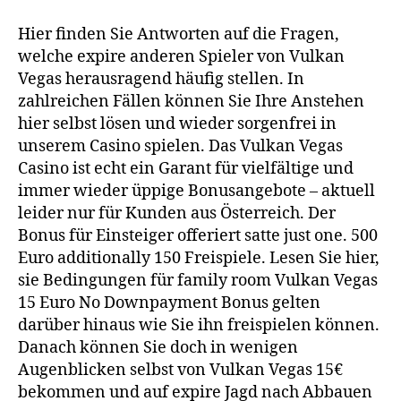
Hier finden Sie Antworten auf die Fragen,
welche expire anderen Spieler von Vulkan
Vegas herausragend häufig stellen. In
zahlreichen Fällen können Sie Ihre Anstehen
hier selbst lösen und wieder sorgenfrei in
unserem Casino spielen. Das Vulkan Vegas
Casino ist echt ein Garant für vielfältige und
immer wieder üppige Bonusangebote – aktuell
leider nur für Kunden aus Österreich. Der
Bonus für Einsteiger offeriert satte just one. 500
Euro additionally 150 Freispiele. Lesen Sie hier,
sie Bedingungen für family room Vulkan Vegas
15 Euro No Downpayment Bonus gelten
darüber hinaus wie Sie ihn freispielen können.
Danach können Sie doch in wenigen
Augenblicken selbst von Vulkan Vegas 15€
bekommen und auf expire Jagd nach Abbauen