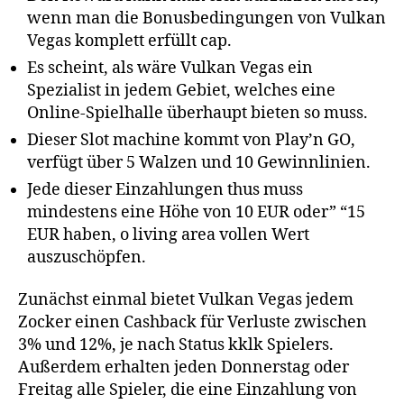
wenn man die Bonusbedingungen von Vulkan
Vegas komplett erfüllt cap.
Es scheint, als wäre Vulkan Vegas ein
Spezialist in jedem Gebiet, welches eine
Online-Spielhalle überhaupt bieten so muss.
Dieser Slot machine kommt von Play’n GO,
verfügt über 5 Walzen und 10 Gewinnlinien.
Jede dieser Einzahlungen thus muss
mindestens eine Höhe von 10 EUR oder” “15
EUR haben, o living area vollen Wert
auszuschöpfen.
Zunächst einmal bietet Vulkan Vegas jedem
Zocker einen Cashback für Verluste zwischen
3% und 12%, je nach Status kklk Spielers.
Außerdem erhalten jeden Donnerstag oder
Freitag alle Spieler, die eine Einzahlung von