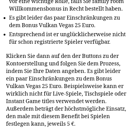
vor eine wichtige Rolle, falls Sie family room
Willkommensbonus in Recht bestellt haben.
Es gibt leider das paar Einschränkungen zu
dem Bonus Vulkan Vegas 25 Euro.
Entsprechend ist er unglücklicherweise nicht
für schon registrierte Spieler verfügbar.
Klicken Sie dann auf den der Buttons zu der
Kontoerstellung und folgen Sie dem Prozess,
indem Sie Ihre Daten angeben. Es gibt leider
ein paar Einschränkungen zu dem Bonus
Vulkan Vegas 25 Euro. Beispielsweise kann er
wirklich nicht für Live-Spiele, Tischspiele oder
Instant Game titles verwendet werden.
Außerdem beträgt der höchstmögliche Einsatz,
den male mit diesem Benefit bei Spielen
festlegen kann, jeweils 5 €.