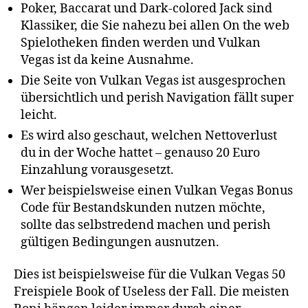
Poker, Baccarat und Dark-colored Jack sind
Klassiker, die Sie nahezu bei allen On the web
Spielotheken finden werden und Vulkan
Vegas ist da keine Ausnahme.
Die Seite von Vulkan Vegas ist ausgesprochen
übersichtlich und perish Navigation fällt super
leicht.
Es wird also geschaut, welchen Nettoverlust
du in der Woche hattet – genauso 20 Euro
Einzahlung vorausgesetzt.
Wer beispielsweise einen Vulkan Vegas Bonus
Code für Bestandskunden nutzen möchte,
sollte das selbstredend machen und perish
gültigen Bedingungen ausnutzen.
Dies ist beispielsweise für die Vulkan Vegas 50
Freispiele Book of Useless der Fall. Die meisten