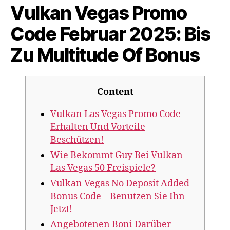
Vulkan Vegas Promo
Code Februar 2025: Bis
Zu Multitude Of Bonus
Content
Vulkan Las Vegas Promo Code
Erhalten Und Vorteile
Beschützen!
Wie Bekommt Guy Bei Vulkan
Las Vegas 50 Freispiele?
Vulkan Vegas No Deposit Added
Bonus Code – Benutzen Sie Ihn
Jetzt!
Angebotenen Boni Darüber