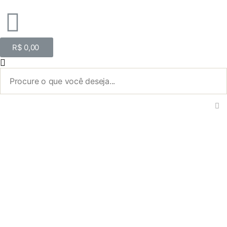
R$
0,00