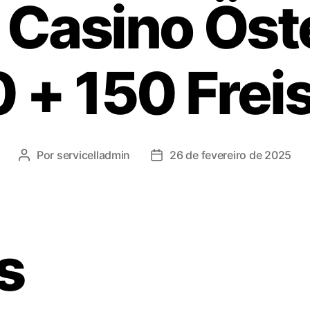
 Casino Öst
 + 150 Frei
Por
servicelladmin
26 de fevereiro de 2025
s