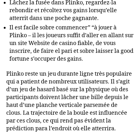
Lâchez la fusée dans Plinko, regardez-la
rebondir et récoltez vos gains lorsqu’elle
atterrit dans une poche gagnante.
Il est facile sobre commencer” “à jouer à
Plinko – il les joueurs suffit d’aller en allant sur
un site Website de casino fiable, de vous
inscrire, de faire el pari et sobre laisser la good
fortune s’occuper des gains.
Plinko reste un jeu durante ligne très populaire
qui a patient de nombreux utilisateurs. Il s’agit
d’un jeu de hasard basé sur la physique où des
participants doivent lâcher une bille depuis le
haut d’une planche verticale parsemée de
clous. La trajectoire de la boule est influencée
par ces clous, ce qui rend pas évident la
prédiction para l’endroit où elle atterrira.