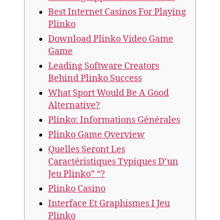
Best Internet Casinos For Playing
Plinko
Download Plinko Video Game
Game
Leading Software Creators
Behind Plinko Success
What Sport Would Be A Good
Alternative?
Plinko: Informations Générales
Plinko Game Overview
Quelles Seront Les
Caractéristiques Typiques D’un
Jeu Plinko” “?
Plinko Casino
Interface Et Graphismes I Jeu
Plinko