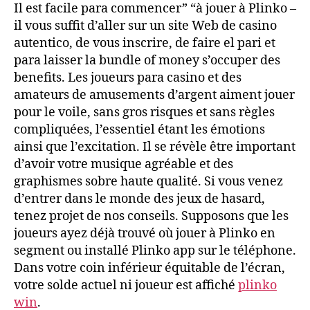
Il est facile para commencer” “à jouer à Plinko –
il vous suffit d’aller sur un site Web de casino
autentico, de vous inscrire, de faire el pari et
para laisser la bundle of money s’occuper des
benefits. Les joueurs para casino et des
amateurs de amusements d’argent aiment jouer
pour le voile, sans gros risques et sans règles
compliquées, l’essentiel étant les émotions
ainsi que l’excitation. Il se révèle être important
d’avoir votre musique agréable et des
graphismes sobre haute qualité. Si vous venez
d’entrer dans le monde des jeux de hasard,
tenez projet de nos conseils. Supposons que les
joueurs ayez déjà trouvé où jouer à Plinko en
segment ou installé Plinko app sur le téléphone.
Dans votre coin inférieur équitable de l’écran,
votre solde actuel ni joueur est affiché
plinko
win
.