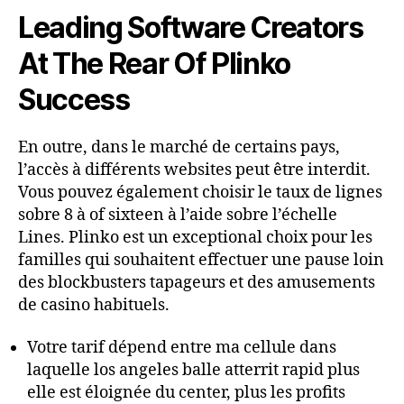
Leading Software Creators
At The Rear Of Plinko
Success
En outre, dans le marché de certains pays,
l’accès à différents websites peut être interdit.
Vous pouvez également choisir le taux de lignes
sobre 8 à of sixteen à l’aide sobre l’échelle
Lines. Plinko est un exceptional choix pour les
familles qui souhaitent effectuer une pause loin
des blockbusters tapageurs et des amusements
de casino habituels.
Votre tarif dépend entre ma cellule dans
laquelle los angeles balle atterrit rapid plus
elle est éloignée du center, plus les profits