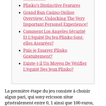
Plinko’s Distinctive Features
Grand Run Casino Online
Overview: Unlocking The Very
Important Personel Experience!
Comment Los Angeles Sécurité
Et L’équité Du Jeu Plinko Sont-
elles Assurées?
Puis-je Essayer Plinko
Gratuitement?
Existe-t-il Un Moyen De Vérifier
L’équité Des Jeux Plinko?
La première étape du jeu consiste à choisir
algun pari, qui sony ericsson situe
généralement entre 0, 1 ainsi que 100 euros,