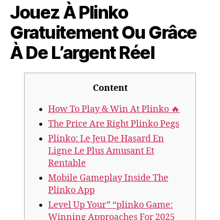
Jouez À Plinko
Gratuitement Ou Grâce
À De L’argent Réel
Content
How To Play & Win At Plinko 🔥
The Price Are Right Plinko Pegs
Plinko: Le Jeu De Hasard En
Ligne Le Plus Amusant Et
Rentable
Mobile Gameplay Inside The
Plinko App
Level Up Your” “plinko Game:
Winning Approaches For 2025