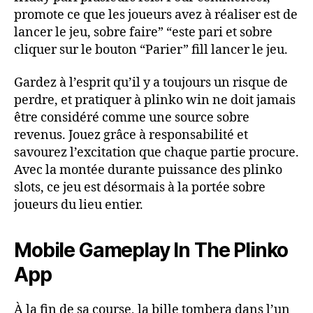
promote ce que les joueurs avez à réaliser est de
lancer le jeu, sobre faire” “este pari et sobre
cliquer sur le bouton “Parier” fill lancer le jeu.
Gardez à l’esprit qu’il y a toujours un risque de
perdre, et pratiquer à plinko win ne doit jamais
être considéré comme une source sobre
revenus. Jouez grâce à responsabilité et
savourez l’excitation que chaque partie procure.
Avec la montée durante puissance des plinko
slots, ce jeu est désormais à la portée sobre
joueurs du lieu entier.
Mobile Gameplay In The Plinko
App
À la fin de sa course, la bille tombera dans l’un