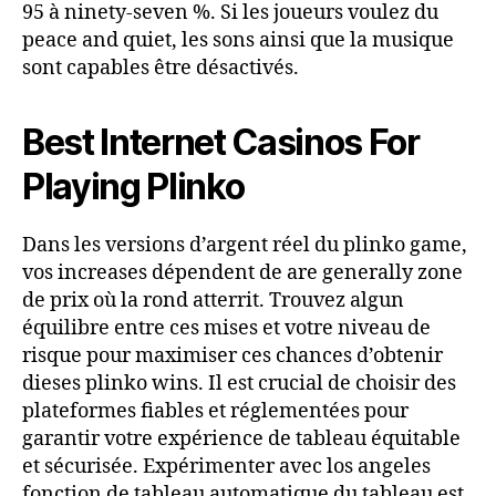
95 à ninety-seven %. Si les joueurs voulez du
peace and quiet, les sons ainsi que la musique
sont capables être désactivés.
Best Internet Casinos For
Playing Plinko
Dans les versions d’argent réel du plinko game,
vos increases dépendent de are generally zone
de prix où la rond atterrit. Trouvez algun
équilibre entre ces mises et votre niveau de
risque pour maximiser ces chances d’obtenir
dieses plinko wins. Il est crucial de choisir des
plateformes fiables et réglementées pour
garantir votre expérience de tableau équitable
et sécurisée. Expérimenter avec los angeles
fonction de tableau automatique du tableau est