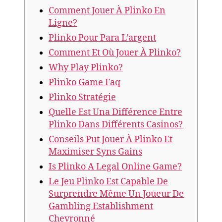
Comment Jouer À Plinko En
Ligne?
Plinko Pour Para L’argent
Comment Et Où Jouer À Plinko?
Why Play Plinko?
Plinko Game Faq
Plinko Stratégie
Quelle Est Una Différence Entre
Plinko Dans Différents Casinos?
Conseils Put Jouer À Plinko Et
Maximiser Syns Gains
Is Plinko A Legal Online Game?
Le Jeu Plinko Est Capable De
Surprendre Même Un Joueur De
Gambling Establishment
Chevronné