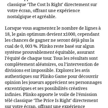
classique ‘The Cost Is Right’ directement sur
votre écran, offrant une expérience
nostalgique et agréable.
Lorsque vous augmentez le nombre de lignes à
18, le gain optimum devient x1000, cependant
les chances de gagner ne seront déjà plus la
cual de 0, 003 %. Plinko reste basé sur algun
système prouvablement équitable, assurant
l’équité de chaque tour. Tous les résultats sont
complètement aléatoires, ou l’intervention de
divisions est impossible. Explorez les avis
authentiques sur Plinko Game pour découvrir
opinion les joueurs apprécient ses personnages
excentriques et ses possibilités créatives
infinies. Plinko apporte le voile de l’émission
télé classique ‘The Price Is Right’ directement
sur votre écran, offrant une expérience