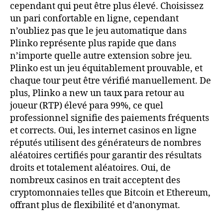
cependant qui peut être plus élevé. Choisissez
un pari confortable en ligne, cependant
n’oubliez pas que le jeu automatique dans
Plinko représente plus rapide que dans
n’importe quelle autre extension sobre jeu.
Plinko est un jeu équitablement prouvable, et
chaque tour peut être vérifié manuellement. De
plus, Plinko a new un taux para retour au
joueur (RTP) élevé para 99%, ce quel
professionnel signifie des paiements fréquents
et corrects. Oui, les internet casinos en ligne
réputés utilisent des générateurs de nombres
aléatoires certifiés pour garantir des résultats
droits et totalement aléatoires. Oui, de
nombreux casinos en trait acceptent des
cryptomonnaies telles que Bitcoin et Ethereum,
offrant plus de flexibilité et d’anonymat.