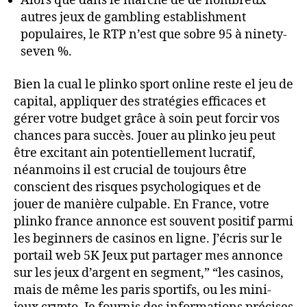
Alors que dans le marché de de nombreux
autres jeux de gambling establishment
populaires, le RTP n’est que sobre 95 à ninety-
seven %.
Bien la cual le plinko sport online reste el jeu de
capital, appliquer des stratégies efficaces et
gérer votre budget grâce à soin peut forcir vos
chances para succès. Jouer au plinko jeu peut
être excitant ain potentiellement lucratif,
néanmoins il est crucial de toujours être
conscient des risques psychologiques et de
jouer de manière culpable. En France, votre
plinko france annonce est souvent positif parmi
les beginners de casinos en ligne. J’écris sur le
portail web 5K Jeux put partager mes annonce
sur les jeux d’argent en segment,” “les casinos,
mais de même les paris sportifs, ou les mini-