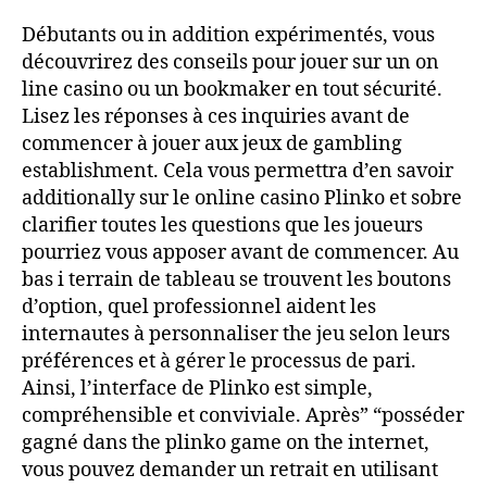
Débutants ou in addition expérimentés, vous
découvrirez des conseils pour jouer sur un on
line casino ou un bookmaker en tout sécurité.
Lisez les réponses à ces inquiries avant de
commencer à jouer aux jeux de gambling
establishment. Cela vous permettra d’en savoir
additionally sur le online casino Plinko et sobre
clarifier toutes les questions que les joueurs
pourriez vous apposer avant de commencer. Au
bas i terrain de tableau se trouvent les boutons
d’option, quel professionnel aident les
internautes à personnaliser the jeu selon leurs
préférences et à gérer le processus de pari.
Ainsi, l’interface de Plinko est simple,
compréhensible et conviviale. Après” “posséder
gagné dans the plinko game on the internet,
vous pouvez demander un retrait en utilisant