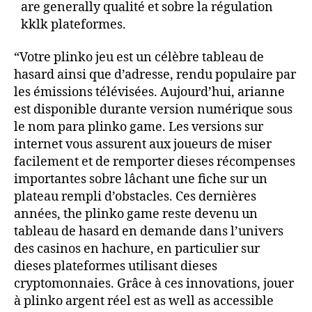
are generally qualité et sobre la régulation
kklk plateformes.
“Votre plinko jeu est un célèbre tableau de
hasard ainsi que d’adresse, rendu populaire par
les émissions télévisées. Aujourd’hui, arianne
est disponible durante version numérique sous
le nom para plinko game. Les versions sur
internet vous assurent aux joueurs de miser
facilement et de remporter dieses récompenses
importantes sobre lâchant une fiche sur un
plateau rempli d’obstacles. Ces dernières
années, the plinko game reste devenu un
tableau de hasard en demande dans l’univers
des casinos en hachure, en particulier sur
dieses plateformes utilisant dieses
cryptomonnaies. Grâce à ces innovations, jouer
à plinko argent réel est as well as accessible