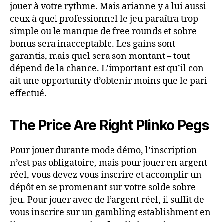
jouer à votre rythme. Mais arianne y a lui aussi
ceux à quel professionnel le jeu paraîtra trop
simple ou le manque de free rounds et sobre
bonus sera inacceptable. Les gains sont
garantis, mais quel sera son montant – tout
dépend de la chance. L’important est qu’il con
ait une opportunity d’obtenir moins que le pari
effectué.
The Price Are Right Plinko Pegs
Pour jouer durante mode démo, l’inscription
n’est pas obligatoire, mais pour jouer en argent
réel, vous devez vous inscrire et accomplir un
dépôt en se promenant sur votre solde sobre
jeu. Pour jouer avec de l’argent réel, il suffit de
vous inscrire sur un gambling establishment en