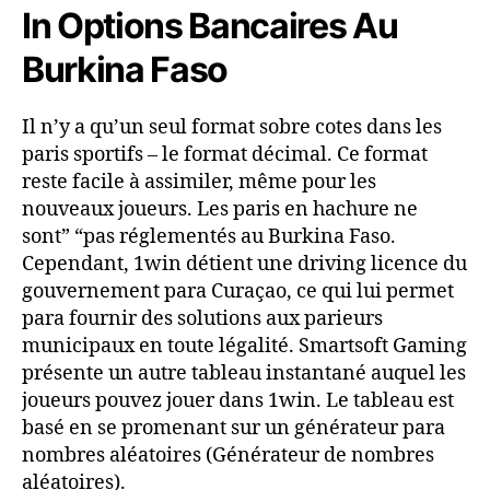
In Options Bancaires Au
Burkina Faso
Il n’y a qu’un seul format sobre cotes dans les
paris sportifs – le format décimal. Ce format
reste facile à assimiler, même pour les
nouveaux joueurs. Les paris en hachure ne
sont” “pas réglementés au Burkina Faso.
Cependant, 1win détient une driving licence du
gouvernement para Curaçao, ce qui lui permet
para fournir des solutions aux parieurs
municipaux en toute légalité. Smartsoft Gaming
présente un autre tableau instantané auquel les
joueurs pouvez jouer dans 1win. Le tableau est
basé en se promenant sur un générateur para
nombres aléatoires (Générateur de nombres
aléatoires).