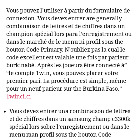
Vous pouvez l’utiliser à partir du formulaire de
connexion. Vous devez entrer are generally
combinaison de lettres et de chiffres dans un
champion spécial lors para l’enregistrement ou
dans le marché de le menu ni profil sous the
bouton Code Primary. N’oubliez pas la cual le
code excellent est valable une fois par parieur
burkinabé. Après les joueurs être connecté à”
“le compte 1win, vous pouvez placer votre
premier pari. La procédure est simple, même
pour un neuf parieur sur the Burkina Faso.”
1winci.ci
Vous devez entrer una combinaison de lettres
et de chiffres dans un samsung champ c3300k
spécial lors sobre l’enregistrement ou dans le
menu man profil sous the bouton Code