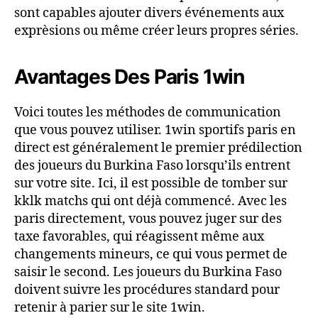
sont capables ajouter divers événements aux
exprèsions ou même créer leurs propres séries.
Avantages Des Paris 1win
Voici toutes les méthodes de communication
que vous pouvez utiliser. 1win sportifs paris en
direct est généralement le premier prédilection
des joueurs du Burkina Faso lorsqu’ils entrent
sur votre site. Ici, il est possible de tomber sur
kklk matchs qui ont déjà commencé. Avec les
paris directement, vous pouvez juger sur des
taxe favorables, qui réagissent même aux
changements mineurs, ce qui vous permet de
saisir le second. Les joueurs du Burkina Faso
doivent suivre les procédures standard pour
retenir à parier sur le site 1win.