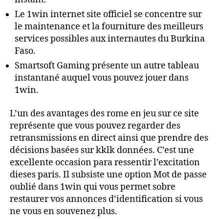
Le 1win internet site officiel se concentre sur
le maintenance et la fourniture des meilleurs
services possibles aux internautes du Burkina
Faso.
Smartsoft Gaming présente un autre tableau
instantané auquel vous pouvez jouer dans
1win.
L’un des avantages des rome en jeu sur ce site
représente que vous pouvez regarder des
retransmissions en direct ainsi que prendre des
décisions basées sur kklk données. C’est une
excellente occasion para ressentir l’excitation
dieses paris. Il subsiste une option Mot de passe
oublié dans 1win qui vous permet sobre
restaurer vos annonces d’identification si vous
ne vous en souvenez plus.