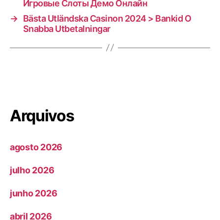
Игровые Слоты Демо Онлайн
→
Bästa Utländska Casinon 2024 > Bankid O
Snabba Utbetalningar
Arquivos
agosto 2026
julho 2026
junho 2026
abril 2026