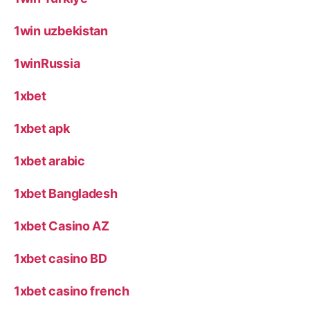
1win uzbekistan
1winRussia
1xbet
1xbet apk
1xbet arabic
1xbet Bangladesh
1xbet Casino AZ
1xbet casino BD
1xbet casino french