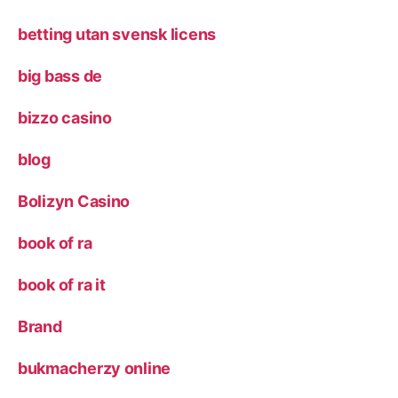
betting utan svensk licens
big bass de
bizzo casino
blog
Bolizyn Casino
book of ra
book of ra it
Brand
bukmacherzy online