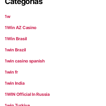
Categorias
1w
1Win AZ Casino
1Win Brasil
1win Brazil
1win casino spanish
1win fr
1win India
1WIN Official In Russia
1win Turkiye