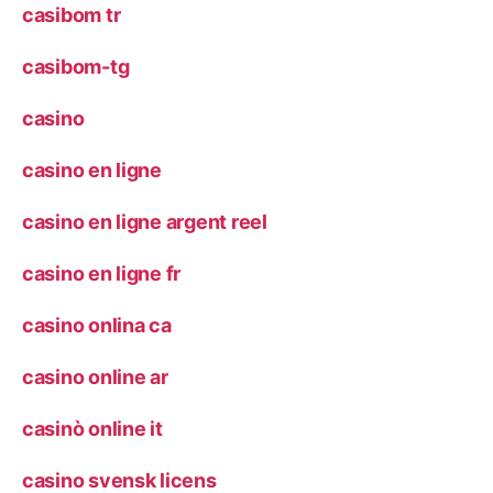
casibom tr
casibom-tg
casino
casino en ligne
casino en ligne argent reel
casino en ligne fr
casino onlina ca
casino online ar
casinò online it
casino svensk licens