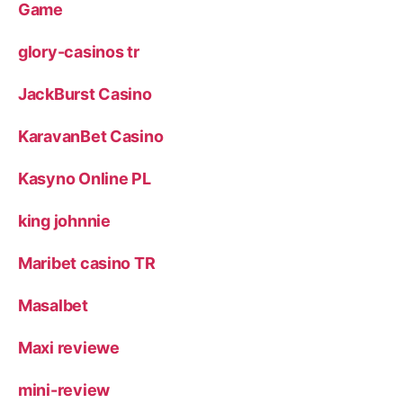
Game
glory-casinos tr
JackBurst Casino
KaravanBet Casino
Kasyno Online PL
king johnnie
Maribet casino TR
Masalbet
Maxi reviewe
mini-review