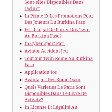
Sont-elles Disponibles Dans
1win?”
In Prime Et Les Promotions Pour
Des Joueurs Du Burkina Faso
Est-il Légal De Parier Dos 1win
Au Burkina Faso?
In Cyber-sport Pari
Aviator Accident Jeu
Tout Sur 1win Rome Au Burkina
Faso
Application Ios
Avantages Des Rome 1win
Quels Varieties De Paris Sont
Disponibles Dans Le Livre De
Activity?
In License Et Légalité Au