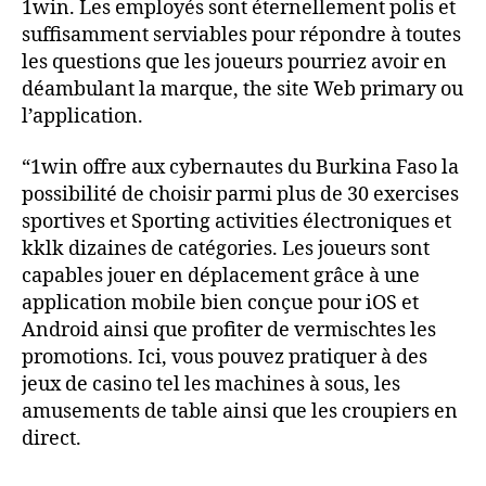
1win. Les employés sont éternellement polis et
suffisamment serviables pour répondre à toutes
les questions que les joueurs pourriez avoir en
déambulant la marque, the site Web primary ou
l’application.
“1win offre aux cybernautes du Burkina Faso la
possibilité de choisir parmi plus de 30 exercises
sportives et Sporting activities électroniques et
kklk dizaines de catégories. Les joueurs sont
capables jouer en déplacement grâce à une
application mobile bien conçue pour iOS et
Android ainsi que profiter de vermischtes les
promotions. Ici, vous pouvez pratiquer à des
jeux de casino tel les machines à sous, les
amusements de table ainsi que les croupiers en
direct.