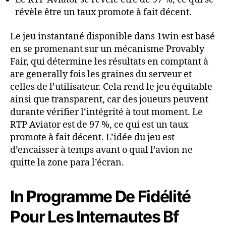
révèle être un taux promote à fait décent.
Le jeu instantané disponible dans 1win est basé
en se promenant sur un mécanisme Provably
Fair, qui détermine les résultats en comptant à
are generally fois les graines du serveur et
celles de l’utilisateur. Cela rend le jeu équitable
ainsi que transparent, car des joueurs peuvent
durante vérifier l’intégrité à tout moment. Le
RTP Aviator est de 97 %, ce qui est un taux
promote à fait décent. L’idée du jeu est
d’encaisser à temps avant o qual l’avion ne
quitte la zone para l’écran.
In Programme De Fidélité
Pour Les Internautes Bf