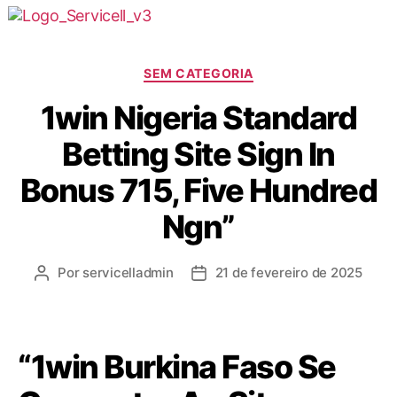
SEM CATEGORIA
1win Nigeria Standard
Betting Site Sign In
Bonus 715, Five Hundred
Ngn”
Por
servicelladmin
21 de fevereiro de 2025
“1win Burkina Faso Se