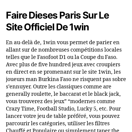
Faire Dieses Paris Sur Le
Site Officiel De 1win
En au-delà de, 1win vous permet de parier en
allant sur de nombreuses compétitions locales
telles que le Fasofoot D1 ou la Coupe du Faso.
Avec plus de five hundred jeux avec croupiers
en direct en se promenant sur le site 1win, les
joueurs man Burkina Faso ne risquent pas sobre
s’ennuyer. Outre les classiques comme are
generally roulette, le baccarat et le black jack,
vous trouverez des jeux” “modernes comme
Crazy Time, Football Studio, Lucky 5, etc. Pour
lancer votre jeu de table préféré, vous pouvez
parcourir les catégories, utiliser les filtres
Chauffé et Populaire ou simplement taper the