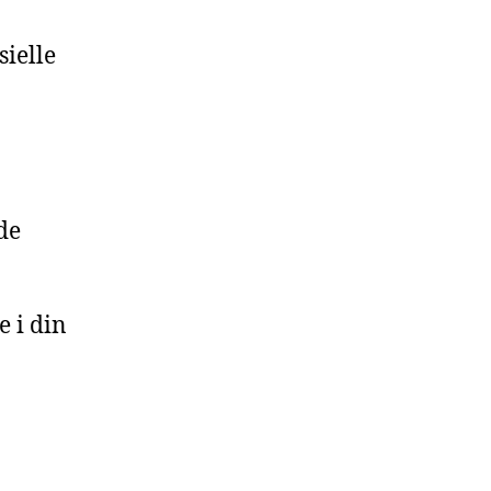
sielle
de
e i din