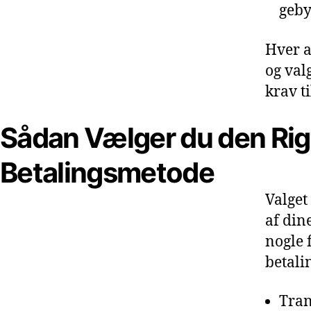
geby
Hver a
og val
krav t
Sådan Vælger du den Rig
Betalingsmetode
Valget
af din
nogle 
betali
Tran