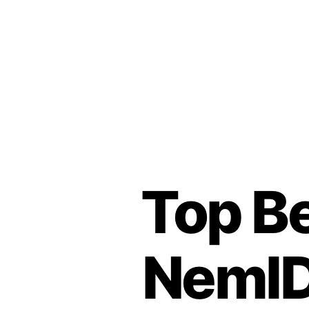
Loja
S
Top B
NemID