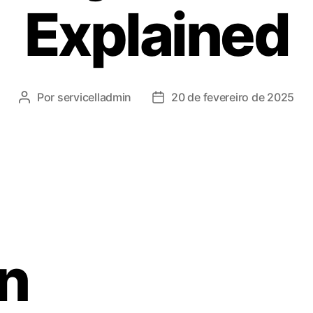
Explained
Por
servicelladmin
20 de fevereiro de 2025
n