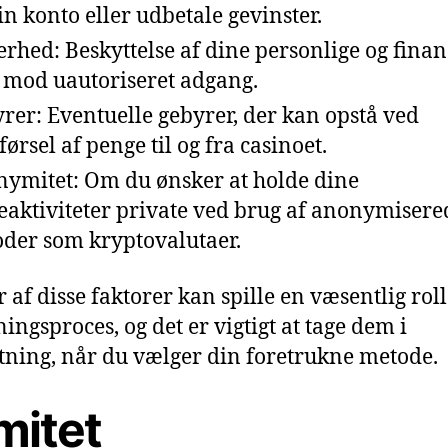
in konto eller udbetale gevinster.
erhed: Beskyttelse af dine personlige og finan
 mod uautoriseret adgang.
rer: Eventuelle gebyrer, der kan opstå ved
førsel af penge til og fra casinoet.
ymitet: Om du ønsker at holde dine
leaktiviteter private ved brug af anonymisere
der som kryptovalutaer.
 af disse faktorer kan spille en væsentlig roll
ningsproces, og det er vigtigt at tage dem i
tning, når du vælger din foretrukne metode.
mitet