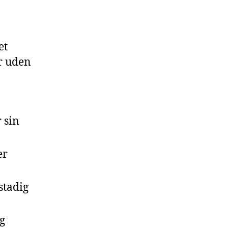
et
r uden
 sin
er
stadig
g