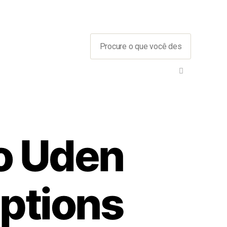
orte
o Uden
ptions