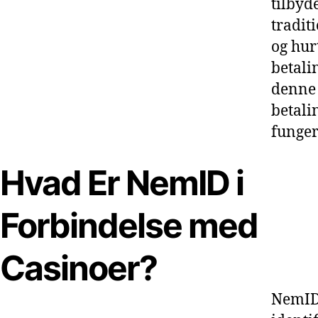
tilbyd
traditi
og hur
betali
denne 
betali
funger
Hvad Er NemID i
Forbindelse med
Casinoer?
NemID 