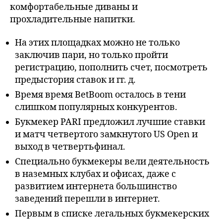
комфортабельные диваны и
прохладительные напитки.
На этих площадках можно не только
заключив пари, но только пройти
регистрацию, пополнить счет, посмотреть
предыстория ставок и гг. д.
Время время BetBoom осталось в тени
слишком популярных конкурентов.
Букмекер PARI предложил лучшие ставки
и матч четвертого замкнутого US Open и
выход в четвертьфинал.
Специально букмекеры вели деятельность
в наземных клубах и офисах, даже с
развитием интернета большинство
заведений перешли в интернет.
Первым в списке легальных букмекерских