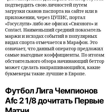
подтвердить свою личностей путем
загрузки сканов паспорта на сайте или в
приложении, через ЦУПИС, портал
«Госуслуги» либо же офисах «Связного» и
Contact. Наименьший средний показатель
маржи и исходах событий в популярных
видах спорта отмечается в Марафон. Это
означает, что данный оператор предложил
самые выгодные коэффициенты. По итогам
обстоятельного обзора начинающий беттор
может сделать напрашивающийся, какие
букмекеры такие лучшие в Европе.
Футбол Лига Чемпионов
Afc 2 1/8 дочитать Первые
Матчи