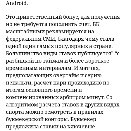
Android.
Это приветственный бонус, для получения
но не требуется пополнять счет. БК
масштабными рекламируется на
федеральном СМИ, благодаря чему стала
одной один самых популярных а стране.
Большинство виды ставок публикуется” “с
разбивкой по таймам и более короткое
временным интервалам. И матчах,
предполагающих овертайм и серию
пенальти, расчет пари происходило по
итогам основного времени и
компенсированных арбитром минут. Со
алгоритмом расчета ставок в других видах
спорта можно осмотреть в правилах
букмекерской конторы. Букмекер
предложила ставки на ключевые