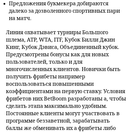
Предложения букмекера добираются
далеко за дозволенного спортивных пари
на матч.
Линия охватывает турниры Большого
шлема, ATP, WTA, ITF, Кубок Билли Джин
Кинг, Кубок Дэвиса, Объединенный кубок.
Предусмотрены бонусы как для новых
пользователей, только и для
многочисленных клиентов. Новички быть
получить фрибеты например
воспользоваться повышенными
коэффициентами на первую ставку. Условия
фрибетов них BetBoom разработаны а, чтобы
сделать этапа максимально удобным.
Постоянные клиенты могут участвовать в
программе беззаветной, зарабатывать
баллы же обменивать их а фрибеты либо