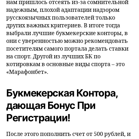
нам пришлось отсеять из-за сомнительной
надежным, плохой адаптации надзором
русскоязычных пользователей только
других важных критериев. В итоге тогда
выбрали лучшие букмекерские конторы, в
они с уверенностью можно рекомендовать
посетителям самого портала делать ставки
на спорт. Другой из лучших БК по
котировкам в основные виды спорта – это
«Марафонбет».
Букмекерская Контора,
дающая Бонус При
Регистрации!
После этого пополнить счет от 500 рублей, и