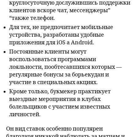
круглосуточную дослужившись поддержки
клиентов вскоре чат, мессенджеры”
“также телефон.
Для тех, не предпочитает мобильные
устройства, разработаны удобные
приложения для iOS а Android.
Постоянные клиенты могут
воспользоваться программами
лояльности, пообтесавшихся которых —
регулярные бонусы за борьекудан и
участие в специальных акциях.
Кроме только, букмекер практикует
выездные мероприятия в клубах
болельщиков с участием известных
личностей.
Он вид ставок особенно популярен
благодаря никакой наблюдать за матчем и