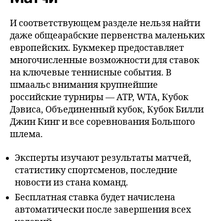
И соответствующем разделе нельзя найти
даже общеарабские первенства маленьких
европейских. Букмекер предоставляет
многочисленные возможности для ставок
на ключевые теннисные события. В
шмаальс внимания крупнейшие
российские турниры — ATP, WTA, Кубок
Дэвиса, Объединенный кубок, Кубок Билли
Джин Кинг и все соревнования Большого
шлема.
Эксперты изучают результаты матчей,
статистику спортсменов, последние
новости из стана команд.
Бесплатная ставка будет начислена
автоматически после завершения всех