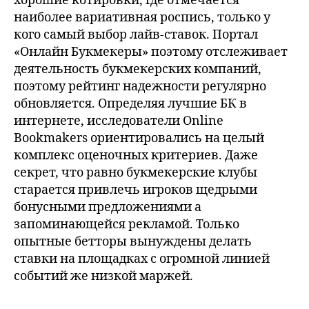
хорошие котировки, где отмечается
наиболее вариативная роспись, только у
кого самый выбор лайв-ставок. Портал
«Онлайн Букмекеры» поэтому отслеживает
деятельность букмекерских компаний,
поэтому рейтинг надежности регулярно
обновляется. Определяя лучшие БК в
интернете, исследователи Online
Bookmakers ориентировались на целый
комплекс оценочных критериев. Даже
секрет, что равно букмекерские клубы
старается привлечь игроков щедрыми
бонусными предложениями а
запоминающейся рекламой. Только
опытные бетторы вынуждены делать
ставки на площадках с огромной линией
событий же низкой маржей.