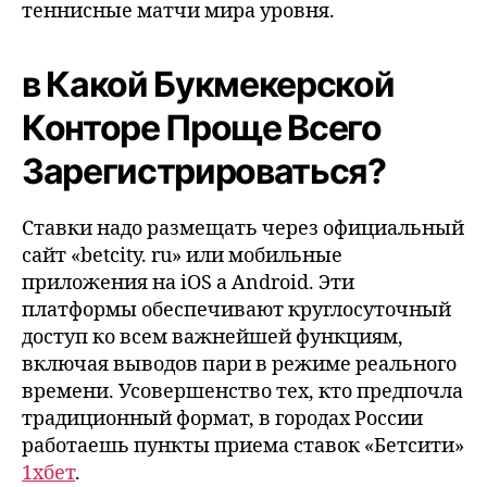
теннисные матчи мира уровня.
в Какой Букмекерской
Конторе Проще Всего
Зарегистрироваться?
Ставки надо размещать через официальный
сайт «betcity. ru» или мобильные
приложения на iOS а Android. Эти
платформы обеспечивают круглосуточный
доступ ко всем важнейшей функциям,
включая выводов пари в режиме реального
времени. Усовершенство тех, кто предпочла
традиционный формат, в городах России
работаешь пункты приема ставок «Бетсити»
1хбет
.