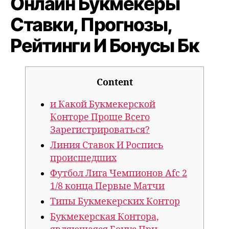
Онлайн Букмекеры
Ставки, Прогнозы,
Рейтинги И Бонусы Бк
Content
и Какой Букмекерской
Конторе Проще Всего
Зарегистрироваться?
Линия Ставок И Роспись
происшедших
Футбол Лига Чемпионов Afc 2
1/8 конца Первые Матчи
Типы Букмекерских Контор
Букмекерская Контора,