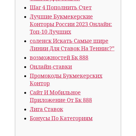
Шаг 4 Пополнить Счет
Лучшие Букмекерские
Конторы России 2023 Онлайн:
Топ-10 Лучших
соленск Искать Самые шире
Линии Для Ставок На Теннис?”
возможностей Бк 888
Онлайн-ставки
Промокоды Букмекерских
Контор
Сайт И Мобильное
Приложение От Бк 888
Лига Ставок
Бонусы По Категориям