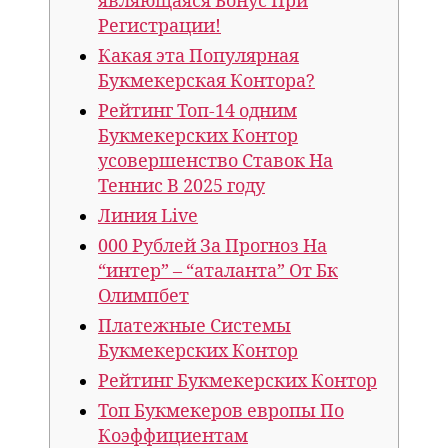
являющаяся Бонус При
Регистрации!
Какая эта Популярная
Букмекерская Контора?
Рейтинг Топ-14 одним
Букмекерских Контор
усовершенство Ставок На
Теннис В 2025 году
Линия Live
000 Рублей За Прогноз На
“интер” – “аталанта” От Бк
Олимпбет
Платежные Системы
Букмекерских Контор
Рейтинг Букмекерских Контор
Топ Букмекеров европы По
Коэффициентам