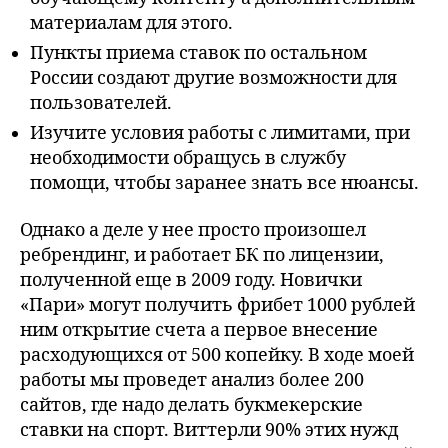
материалам для этого.
Пункты приема ставок по остальном
России создают другие возможности для
пользователей.
Изучите условия работы с лимитами, при
необходимости обращусь в службу
помощи, чтобы заранее знать все нюансы.
Однако а деле у нее просто произошел
ребрендинг, и работает БК по лицензии,
полученной еще в 2009 году. Новички
«Пари» могут получить фрибет 1000 рублей
ним открытие счета а первое внесение
расходующихся от 500 копейку. В ходе моей
работы мы проведет анализ более 200
сайтов, где надо делать букмекерские
ставки на спорт. Виттерли 90% этих нужд