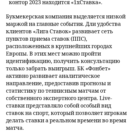
контор 2023 находится «1хСтавка».
Букмекерская компания выделяется низкой
маржой на главные события. Дли удобства
клиентов «Лига Ставок» развивает сеть
пунктов приема ставок (ППС),
расположенных в крупнейших городах
Европы. В этих мест можно пройти
идентификацию, получить консультацию
только забрать выигрыш. БК «Фонбет»
активно развивает аналитическое
направление, предоставив прогнозы и
статистику по теннисным матчам от
собственного экспертного центра. Live-
ставки представляло собой особый вид
ставок на спорт, который позволяет игрокам
делать ставки а реальном времени во время
матча.