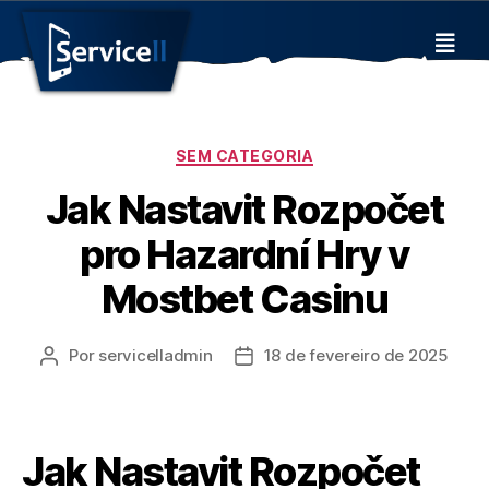
SEM CATEGORIA
Jak Nastavit Rozpočet
pro Hazardní Hry v
Mostbet Casinu
Por
servicelladmin
18 de fevereiro de 2025
Jak Nastavit Rozpočet