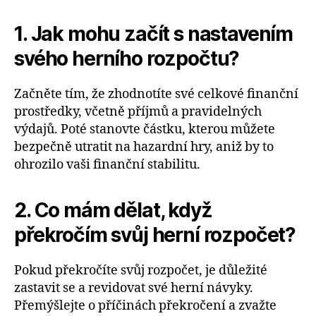
1. Jak mohu začít s nastavením
svého herního rozpočtu?
Začněte tím, že zhodnotíte své celkové finanční
prostředky, včetně příjmů a pravidelných
výdajů. Poté stanovte částku, kterou můžete
bezpečně utratit na hazardní hry, aniž by to
ohrozilo vaši finanční stabilitu.
2. Co mám dělat, když
překročím svůj herní rozpočet?
Pokud překročíte svůj rozpočet, je důležité
zastavit se a revidovat své herní návyky.
Přemýšlejte o příčinách překročení a zvažte