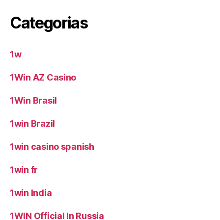
Categorias
1w
1Win AZ Casino
1Win Brasil
1win Brazil
1win casino spanish
1win fr
1win India
1WIN Official In Russia