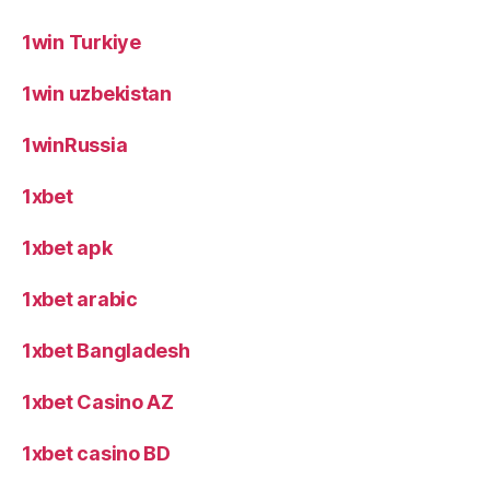
1win Turkiye
1win uzbekistan
1winRussia
1xbet
1xbet apk
1xbet arabic
1xbet Bangladesh
1xbet Casino AZ
1xbet casino BD