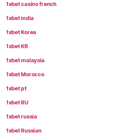
1xbet casino french
1xbet india
1xbet Korea
1xbet KR
1xbet malaysia
1xbet Morocco
1xbet pt
1xbet RU
1xbet russia
1xbet Russian