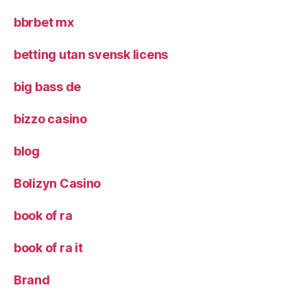
bbrbet mx
betting utan svensk licens
big bass de
bizzo casino
blog
Bolizyn Casino
book of ra
book of ra it
Brand