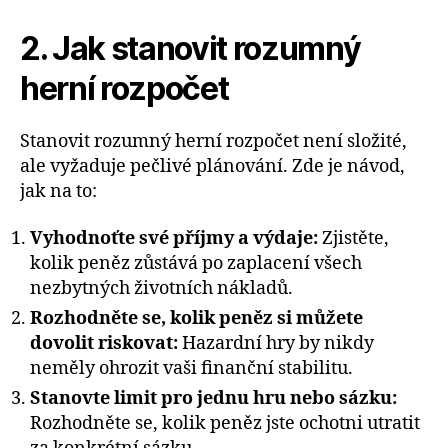
2. Jak stanovit rozumný
herní rozpočet
Stanovit rozumný herní rozpočet není složité,
ale vyžaduje pečlivé plánování. Zde je návod,
jak na to:
Vyhodnoťte své příjmy a výdaje:
Zjistěte,
kolik peněz zůstává po zaplacení všech
nezbytných životních nákladů.
Rozhodněte se, kolik peněz si můžete
dovolit riskovat:
Hazardní hry by nikdy
neměly ohrozit vaši finanční stabilitu.
Stanovte limit pro jednu hru nebo sázku:
Rozhodněte se, kolik peněz jste ochotni utratit