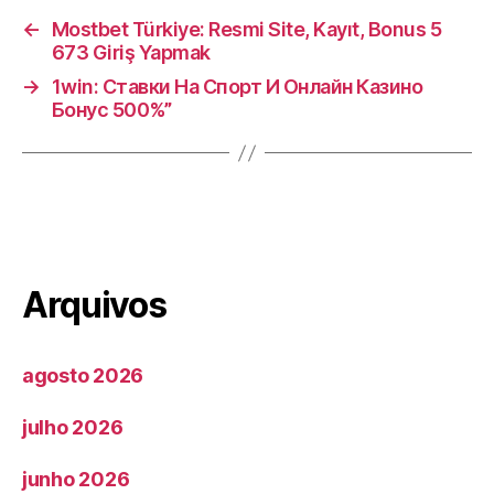
←
Mostbet Türkiye: Resmi Site, Kayıt, Bonus 5
673 Giriş Yapmak
→
1win: Ставки На Cпорт И Онлайн Казино
Бонус 500%”
Arquivos
agosto 2026
julho 2026
junho 2026