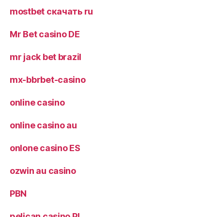
mostbet скачать ru
Mr Bet casino DE
mr jack bet brazil
mx-bbrbet-casino
online casino
online casino au
onlone casino ES
ozwin au casino
PBN
pelican casino PL