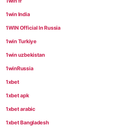
1win fr
1win India
1WIN Official In Russia
1win Turkiye
1win uzbekistan
1winRussia
1xbet
1xbet apk
1xbet arabic
1xbet Bangladesh