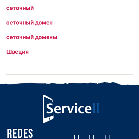
сеточный
сеточный домен
сеточный домены
Швеция
Redes