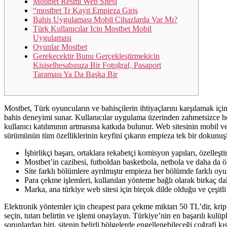
Mostbet Resmi Web Sitesi
“mostbet Tr Kayıt Empieza Giriş
Bahis Uygulaması Mobil Cihazlarda Var Mı?
Türk Kullanıcılar Için Mostbet Mobil
Uygulaması
Oyunlar Mostbet
Gerekecektir Bunu Gerçekleştirmekiçin
Kişiselhesabınıza Bir Fotoğraf, Pasaport
Taraması Ya Da Başka Bir
Mostbet, Türk oyuncuların ve bahisçilerin ihtiyaçlarını karşılamak içi
bahis deneyimi sunar. Kullanıcılar uygulama üzerinden zahmetsizce hes
kullanıcı katılımının artmasına katkıda bulunur. Web sitesinin mobil
sürümünün tüm özelliklerinin keyfini çıkarın empieza tek bir dokunuş
İşbirlikçi başarı, ortaklara rekabetçi komisyon yapıları, özelleş
Mostbet’in cazibesi, futboldan basketbola, netbola ve daha da öt
Site farklı bölümlere ayrılmıştır empieza her bölümde farklı oy
Para çekme işlemleri, kullanılan yönteme bağlı olarak birkaç da
Marka, ana türkiye web sitesi için birçok dilde olduğu ve çeşitli
Elektronik yöntemler için cheapest para çekme miktarı 50 TL’dir, kri
seçin, tutarı belirtin ve işlemi onaylayın. Türkiye’nin en başarılı 
sorunlardan biri, sitenin belirli bölgelerde engellenebileceği coğrafi k