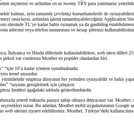
ürünü seçmeniz ve ardından en az twenty TRY para yatırmanız yeterlidir
kle kalmaz, aynı zamanda çevrimiçi kumarhanelerde de oynayabilirsiniz
irmeyi onaylayın, ardından işlemi tamamlayabileceğiniz Application Stor
om sitesinde TL’ye kadar bahis oynamak ya da gambling establishment o
posta adresini veya telefon numarasını ve hesap şifrenizi kullanabilirsiniz
a, İtalyanca ve Hindu dillerinde kullanılabilirken, web sitesi dilleri 2
his şirketi var comienza Mostbet en popüler olanlardan biri.
k” “için 10’a kadar yöntem sunulmaktadır.
eyen temel unsurdur.
yürütülebilir empieza dünyanın her yerinden oynayabilir ve bahis yapab
his” “sayısını genişletmek için çalışıyor.
eza limitleri aşağıdaki tabloda gösterilmektedir.
zda yeterli miktarda paraya sahip olmaya ihtiyacınız var. Mostbet, spor 
s seçenekleri sunar. Bu adımlar, Mostbet mobil uygulamasının Google and
 web sitesini ziyaret edebilirsiniz. Mostbet, Türkiye’deki kullanıcılar