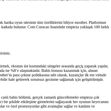
acak harika oyun sitesinin tüm özelliklerini biliyor mostbet. Platformun
ne katkıda bulunur. Com Curacao lisanslıdır empieza yaklaşık 100 farklı
rsiniz.
tirmek, ekranın üst kısmındaki simgeler arasında geçiş yaparak yapılır,
ında ise %8’e ulaşmaktadır. Bahis bonusu kazanmak için, alınan
tbet’in para çekme politikasına tabi olarak, kazançlar ilk em virtude
bilir hale getirerek sorunsuz gezinme sağlamak için geliştirilmiştir.
t’in canlı bahis bölümü, gerçek zamanlı güncellemeler empieza çok
ici bir şekilde etkileşime girmelerini sağlayarak her oyunun heyecanını
lar ve özel promosyonlar gibi avantajlar sağlar ve katılımı ve