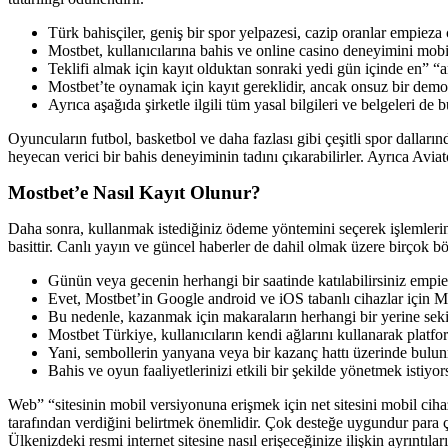
Türk bahisçiler, geniş bir spor yelpazesi, cazip oranlar empiez
Mostbet, kullanıcılarına bahis ve online casino deneyimini mobil
Teklifi almak için kayıt olduktan sonraki yedi gün içinde en” “a
Mostbet’te oynamak için kayıt gereklidir, ancak onsuz bir demo h
Ayrıca aşağıda şirketle ilgili tüm yasal bilgileri ve belgeleri de bu
Oyuncuların futbol, basketbol ve daha fazlası gibi çeşitli spor dalları
heyecan verici bir bahis deneyiminin tadını çıkarabilirler. Ayrıca Avia
Mostbet’e Nasıl Kayıt Olunur?
Daha sonra, kullanmak istediğiniz ödeme yöntemini seçerek işlemleriniz
basittir. Canlı yayın ve güncel haberler de dahil olmak üzere birçok böl
Günün veya gecenin herhangi bir saatinde katılabilirsiniz empie
Evet, Mostbet’in Google android ve iOS tabanlı cihazlar için M
Bu nedenle, kazanmak için makaraların herhangi bir yerine seki
Mostbet Türkiye, kullanıcıların kendi ağlarını kullanarak platfo
Yani, sembollerin yanyana veya bir kazanç hattı üzerinde bulun
Bahis ve oyun faaliyetlerinizi etkili bir şekilde yönetmek istiy
Web” “sitesinin mobil versiyonuna erişmek için net sitesini mobil cih
tarafından verdiğini belirtmek önemlidir. Çok desteğe uygundur para ç
Ülkenizdeki resmi internet sitesine nasıl erişeceğinize ilişkin ayrıntılar