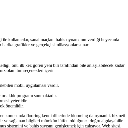
ği ile kullanıcılar, sanal maçlara bahis oynamanın verdiği heyecanla
n harika grafikler ve gerçekçi simülasyonlar sunar.
liği, onu ilk kez gören yeni biri tarafından bile anlaşılabilecek kadar
nız olan tüm seçenekleri içerir.
ilebilen mobil uygulaması vardır.
ir ortaklık programı sunmaktadır.
mesi yeterlidir.
çok önemlidir.
 etme konusunda flooring kendi dillerinde blooming danışmanlık hizmeti
ir ve sağlanan bilgileri mümkün lütfen olduğunca doğru algılayabilir.
onus sistemini ve bahis sayısını genişletmek için çalışıyor. Web sitesi,