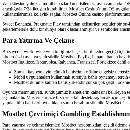
Web sitesine yalnızca mobil cihazlardan erişilemez, aynı zamanda iOS
aracılığıyla 7/24 iletişim kurabilirler. Mostbet Casino’nun iOS uygul
kullanıcılarımıza kolaylık sağlar. Mostbet Online casino platformumuz,
Sweet Bonanza, Pragmatic Play tarafından geliştirilen popüler bir on-
şekerlemelerle dolu bir dünya olarak tasarlanmıştır ve semboller arası
Para Yatırma Ve Çekme
Bu sayede, world wide web trafiğiniz başka bir ülkeden geçtiği için in
birden fazla aynaya yerleştirilir. Mostbet, Payfix, Papara, banka h
Mostbet İngilizce, İspanyolca, İtalyanca, Fransızca, Portekizce dahil o
Zaman kaybetmeyin, çünkü bahisçinin ofisine engelsiz ücretsiz er
Mobil uygulamaları kullanmak suretiyle bahis oynamayı tercih ed
Mostbet durante kaliteli bahis şirketidir çünkü çok çeşitli ödeme
Oyuncu memnuniyeti, sunduğumuz hizmetlerin kalitesini belirleyen tem
taşımaktadır. Müşterilerimize hızlı ve etkili destek sağlamak için çeşit
yapılan tüm bahisleri oynadıktan sonra hesabını silebilir. MostBet Ca
Mostbet Çevrimiçi Gambling Establishment
Para yatırma ve çekme işlemleri Mostbet hesabınızdan, çeşitli ödeme yö