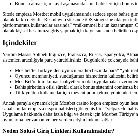
Bonusu almak için kayıt aşamasında spor bahisleri için bonus t
Sitede empieza Mostbet mobil uygulamasında sadece spora bahse girme
olarak farklı değildir. Resmi web sitesinde iOS simgesine tıklayın ind
platformumuz kullanıcılar arasında” “mükemmel bir ün kazanmıştır. C
olarak kişisel hesabınıza giriş yapmak için kayıt sırasında belirtilen e-
Içindekiler
Yardım Masası Sohbeti İngilizce, Fransızca, Rusça, İspanyolca, Almanc
sistemleri aracılığıyla para yatırabilirsiniz. Bugünlerde çok sayıda ba
Mostbet’te Türkiye’den oyunculara lira bazında para” “yatırma
Oyuncu memnuniyeti, sunduğumuz hizmetlerin kalitesini belirl
MostBet’in tüm kumar faaliyetleri mobil uygulamalar üzerinden 
Bahis şirketinin ofisi sürekli olarak bonus sistemini comienza ba
Türkiye’den kullanıcılar için mevcut pour çekme yöntemleri empi
Ancak parayla oynamak için Mostbet casino logon empieza oyun hesabını
sanal sporlar empieza e-spor bahisleri gibi geniş bir” “yelpazede bahi
Uygulama hakkında daha fazla bilgi ve destek için Mostbet Türkiye’nin
oyunlarına her zaman ve her yerden erişim imkanı sağlar.
Neden Solusi Giriş Linkleri Kullanılmalıdır?