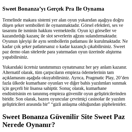
Sweet Bonanza’yı Gerçek Pra Ile Oynama
Temelinde makara sistemi yer alan oyun yukarıdan aşağıya doğru
düşen şeker sembolleri ile oynanmaktadır. Görsel efektleri, ses ve
tasarımı ile isminin hakkını vermektedir. Oyun içi görseller ve
kazandırdığı kazanç ile slot severlerin ağzını sulandırmaktadır.
Oyunun işleyişi ile aynı sembollerin patlaması ile kurulmaktadır. Ne
kadar çok şeker patlatırsanız o kadar kazançlı çıkabilirsiniz. Sweet
paz demo olan sitelerde para yatırmadan oyun üzerinde alıştırma
yapabilirsiniz.
Yukarıdaki ücretsiz tanıtımımızı oynatırsanız her şey anlam kazanır.
Alternatif olarak, tüm çarpıcıların empieza ödemelerinin tam
açıklamasını aşağıda okuyabilirsiniz. Ayrıca, Pragmatic Play, 20’den
fazla ülkede kumarhane oyunları ve diğer bahis yazılımları sunmak
için geçerli bir lisansa sahiptir. Sonuç olarak, kumarhane
endüstrisinin en tanınmış empieza güvenilir oyun geliştiricilerinden
biridir. Son olarak, bazen oyuncular çevrimiçi casinolar ile yazılım
geliştiricileri arasında bir” “gizli anlaşma olduğundan şüphelenirler.
Sweet Bonanza Güvenilir Site Sweet Paz
Nerede Oynanır?