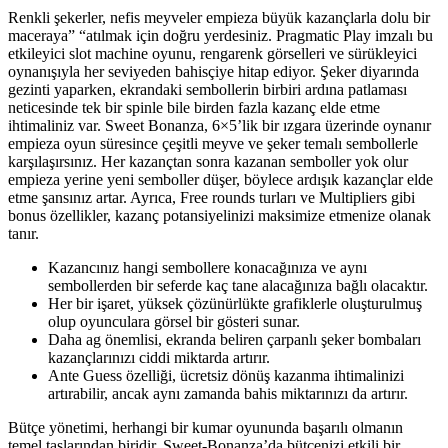
Renkli şekerler, nefis meyveler empieza büyük kazançlarla dolu bir
maceraya” “atılmak için doğru yerdesiniz. Pragmatic Play imzalı bu
etkileyici slot machine oyunu, rengarenk görselleri ve sürükleyici
oynanışıyla her seviyeden bahisçiye hitap ediyor. Şeker diyarında
gezinti yaparken, ekrandaki sembollerin birbiri ardına patlaması
neticesinde tek bir spinle bile birden fazla kazanç elde etme
ihtimaliniz var. Sweet Bonanza, 6×5’lik bir ızgara üzerinde oynanır
empieza oyun süresince çeşitli meyve ve şeker temalı sembollerle
karşılaşırsınız. Her kazançtan sonra kazanan semboller yok olur
empieza yerine yeni semboller düşer, böylece ardışık kazançlar elde
etme şansınız artar. Ayrıca, Free rounds turları ve Multipliers gibi
bonus özellikler, kazanç potansiyelinizi maksimize etmenize olanak
tanır.
Kazancınız hangi sembollere konacağınıza ve aynı
sembollerden bir seferde kaç tane alacağınıza bağlı olacaktır.
Her bir işaret, yüksek çözün͏ürlükte gr͏afiklerle oluşturulmuş
olup oyunculara görsel bir gösteri sunar.
Daha ag önemlisi, ekranda beliren çarpanlı şeker bombaları
kazançlarınızı ciddi miktarda artırır.
Ante Guess özelliği, ücretsiz dönüş kazanma ihtimalinizi
artırabilir, ancak aynı zamanda bahis miktarınızı da artırır.
Bütçe yönetimi, herhangi bir kumar oyununda başarılı olmanın
temel taşlarından biridir. Sweet-Bonanza’da bütçenizi etkili bir