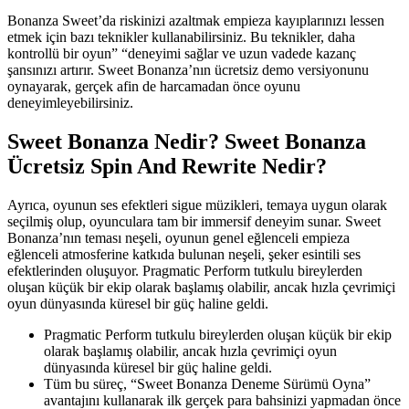
Bonanza Sweet’da riskinizi azaltmak empieza kayıplarınızı lessen
etmek için bazı teknikler kullanabilirsiniz. Bu teknikler, daha
kontrollü bir oyun” “deneyimi sağlar ve uzun vadede kazanç
şansınızı artırır. Sweet Bonanza’nın ücretsiz demo versiyonunu
oynayarak, gerçek afin de harcamadan önce oyunu
deneyimleyebilirsiniz.
Sweet Bonanza Nedir? Sweet Bonanza
Ücretsiz Spin And Rewrite Nedir?
Ayrıca, oyunun ses efektleri sigue müzikleri, temaya uygun olarak
seçilmiş olup, oyunculara tam bir immersif deneyim sunar. Sweet
Bonanza’nın teması neşeli, oyunun genel eğlenceli empieza
eğlenceli atmosferine katkıda bulunan neşeli, şeker esintili ses
efektlerinden oluşuyor. Pragmatic Perform tutkulu bireylerden
oluşan küçük bir ekip olarak başlamış olabilir, ancak hızla çevrimiçi
oyun dünyasında küresel bir güç haline geldi.
Pragmatic Perform tutkulu bireylerden oluşan küçük bir ekip
olarak başlamış olabilir, ancak hızla çevrimiçi oyun
dünyasında küresel bir güç haline geldi.
Tüm bu süreç, “Sweet Bonanza Deneme Sürümü Oyna”
avantajını kullanarak ilk gerçek para bahsinizi yapmadan önce