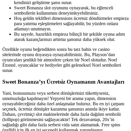
kendinizi geliştirme şansı sunar.
Sweet Bonanza slot oyununu oynayarak, bu eğlenceli
sembollerin kullanımını deneyimleyebilirsiniz.
Hoş geldin teklifleri dimensions ücretsiz döndürmeler empieza
para yatırma eşleştirmeleri sağlayabilir, bu yüzden onlara
atlamayı unutmayın.
Bu sayede, hazırlıklı empieza bilinçli bir şekilde oyuna adım
atarak kazançlarınızı artırma şansınız daha yüksek olur.
Özellikle oyunu beğendikten sonra bu tarz bahis ve casino
sitelerinde oyunu doyasıya oynayabilirsiniz. Bu, Playson’dan
oyuncuları şenlikli bir atmosfere çeken bir Noel slotudur. Noel
Étonné, oyuncaklar ve hediyeler gibi geleneksel Noel sembolleri
sunar.
Sweet Bonanza’yı Ücretsiz Oynamanın Avantajları
Yani, bonusunuzu veya serbest dönüşlerinizi tükettiyseniz,
umutsuzluğa kapılmayın! Yepyeni bir arama yapın, dimension
oynayabileceğiniz daha özel anlaşmalar buluruz. Bu en iyi çarpanı
seçmek, ücretsiz dönüşler kazanma şansınızı anında ikiye katlar.
Dahası, çevrimiçi slot makinelerinde daha fazla dağılım sembolü
(lollipop) görünmesini sağlayacaktır! Tek dezavantajı, 20x’in
sağladığı gibi daha fazla serbest vida satın alamamak. Free spins
özelliği için ilk en iyi seçeneği kullanmak zorundasınız.