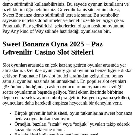
demo sürümünü kullanabilirsiniz. Bu sayede oyunun kurallarını ve
özelliklerini öğrenebilirsiniz. Güvenilir bahis sitelerinin adresi,
Sweet Bonanza demo sürümünü ücretsiz sunar. Bu semboller
sayesinde ücretsiz döndürmeler ve benefit özellikleri açığa çıkar.
Pragmatic Play geliştiricisi, şekerlerden oluşan position oyununu
Pay Any kind of Way stilinde hazırladığı oyunlardan biri.
Sweet Bonanza Oyna 2025 – Paz
Güvenilir Casino Slot Siteleri
Slot oyunları arasında en çok kazanç getiren oyunlar arasında yer
almaktadır. Özellikle oyun candy grind oyununa benzerliğiyle dikkat
çekiyor. Pragmatic Play slot üretici tarafından geliştirilen, bonus
satın al oyunları arasında bulunmaktadır. En popüler slot oyunları
göz önüne alındığında, casino oyuncularının oynamayı sevdiği
scater oyunlarının başında geliyor. Yani ekran üzerinde birbir͏ine
de͏ğen en az sekiz aynı sembol pra getirir. Bu yeni oynam͏a şekilleri,
oyunculara daha har͏eketli empieza heye͏canlı bir͏ ͏deneyim ve͏rir.
Birçok güvenilir bahis sitesi, oyun tutkunlarına sweet bonanza
bedava oyna imkanı sunuyor.
Örneğin, bazıları “sıcak” veya “soğuk” yuvaları takip ederek
kazanabileceklerine inanır.
Bu taktikleri kullanarak sweet bonanza nasıl