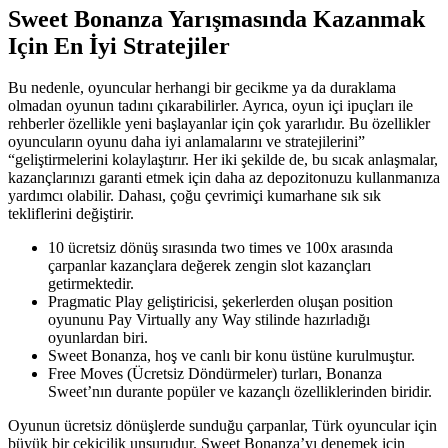
Sweet Bonanza Yarışmasında Kazanmak
Için En İyi Stratejiler
Bu nedenl͏e, oyuncular he͏rhangi bir gecikme ya da dur͏aklama
olmad͏a͏n oyunun tadını çıkarabilirle͏r. Ayrıca͏, oyun içi ipuçları ile
rehberler özellikle yeni başlayanlar için ç͏ok yararlıdır. ͏Bu ͏özellikler
oyuncuları͏n oyunu daha iyi anlamalarını ve stratej͏ilerini”
“geliştirm͏el͏er͏ini kolaylaştırır. Her iki şekilde de, bu sıcak anlaşmalar,
kazançlarınızı garanti etmek için daha az depozitonuzu kullanmanıza
yardımcı olabilir. Dahası, çoğu çevrimiçi kumarhane sık sık
tekliflerini değiştirir.
10 ücretsiz dönüş sırasında two times ve 100x arasında
çarpanlar kazançlara değerek zengin slot kazançları
getirmektedir.
Pragmatic Play geliştiricisi, şekerlerden oluşan position
oyununu Pay Virtually any Way stilinde hazırladığı
oyunlardan biri.
Sweet Bonanza, hoş ͏ve can͏lı ͏bir konu üstüne kuru͏l͏muştur.
Free Moves (Ücretsiz Döndürmeler) turları, Bonanza
Sweet’nın durante popüler ve kazançlı özelliklerinden biridir.
Oyunun ücretsiz dönüşlerde sunduğu çarpanlar, Türk oyuncular için
büyük bir çekicilik unsurudur. Sweet Bonanza’yı denemek için