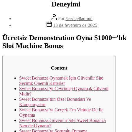
Deneyimi
Autor
Por
servicelladmin
do
Data
13 de fevereiro de 2025
post
de
publicação
Ücretsiz Demonstration Oyna $1000+’lık
Slot Machine Bonus
Content
Sweet Bonanza Oynamak İçin Güvenilir Site
Seçimi: Önemli Kriterler
Sweet Bonanza’yı Çevrimiçi Oynamak Güvenli
Midir?
Sweet Bonanza’nın Özel Bonusları Ve
Kampanyaları
Sweet Bonanza’yı Gerçek Em Virtude De Ile
Oynama
Sweet Bonanza Güvenilir Site Sweet Bonanza
Nerede Oynanır?
Sweet Bonanza’yı Sorumlu Oynama