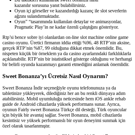
kazanılır sorusuna yanıt bulabilirsiniz.
Oyun içi görseller ve kazandırdığı kazanç ile slot severlerin
ağzını sulandırmaktadır.
Oyun” “tasarımında kullanılan detaylar ve animasyonlar,
Pragmatic Play’in ne kadar özenli çalıştığını gösteriyor.
Rtp’si bence sobre iyi olanlardan on-line slot machine online game
casino oyunu. Üretici firmanın iddia ettiği %96, 48 RTP’nin aksine,
gerçek RTP’nin %87, 99 olduğuna dikkat etmek önemlidir. Bu,
nispeten küçük bir örneklem ya da casino ayarlarındaki farklılıklarla
açıklanabilir. RTP’nin bir istatistiksel gösterge olduğunu ve herhangi
bir belirli oyunda kazanmayı garanti etmediğini anlamak önemlidir.
Sweet Bonanza’yı Ücretsiz Nasıl Oynarım?
Sweet Bonanza İndir seçeneğiyle oyunu telefonunuza ya da
tabletinize yükleyerek, dilediğiniz her an bu renkli dünyaya adım
atabilirsiniz. Mobil uyumluluğu neticesinde hem iOS ankle rehab
guide de Android cihazlarda yüksek performans sunar. Ayrıca,
oyunun Fairly sweet Bonanza Türkçe dil desteği, Türk oyuncular
için büyük bir avantaj sağlar. Sweet Bonanza, mobil cihazlarda
kesintisiz ve yüksek performanslı bir oyun deneyimi sunmak için
özel olarak tasarlanmıştır.