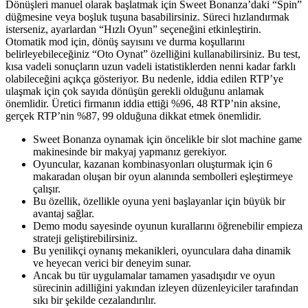
Dönüşleri manuel olarak başlatmak için Sweet Bonanza’daki “Spin”
düğmesine veya boşluk tuşuna basabilirsiniz. Süreci hızlandırmak
isterseniz, ayarlardan “Hızlı Oyun” seçeneğini etkinleştirin.
Otomatik mod için, dönüş sayısını ve durma koşullarını
belirleyebileceğiniz “Oto Oynat” özelliğini kullanabilirsiniz. Bu test,
kısa vadeli sonuçların uzun vadeli istatistiklerden nenni kadar farklı
olabileceğini açıkça gösteriyor. Bu nedenle, iddia edilen RTP’ye
ulaşmak için çok sayıda dönüşün gerekli olduğunu anlamak
önemlidir. Üretici firmanın iddia ettiği %96, 48 RTP’nin aksine,
gerçek RTP’nin %87, 99 olduğuna dikkat etmek önemlidir.
Sweet Bonanza oynamak için öncelikle bir slot machine game
makinesinde bir makyaj yapmanız gerekiyor.
Oyuncular, kazanan kombinasyonları oluşturmak için 6
makaradan oluşan bir oyun alanında sembolleri eşleştirmeye
çalışır.
Bu özellik, özellikle oyuna yeni başlayanlar için büyük bir
avantaj sağlar.
Demo modu sayesinde oyunun kurallarını öğrenebilir empieza
strateji geliştirebilirsiniz.
Bu yenilikçi oynanış mekanikleri, oyunculara daha dinamik
ve heyecan verici bir deneyim sunar.
Ancak bu tür uygulamalar tamamen yasadışıdır ve oyun
sürecinin adilliğini yakından izleyen düzenleyiciler tarafından
sıkı bir şekilde cezalandırılır.