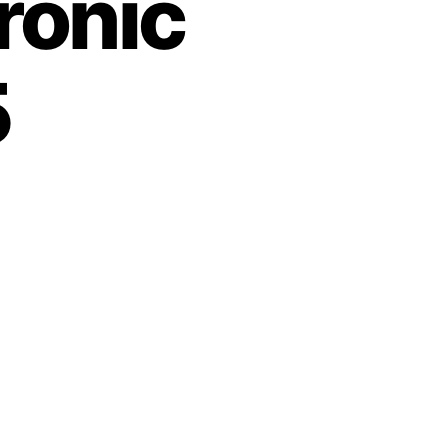
ronic
5