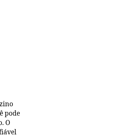
azino
cê pode
o. O
fiável