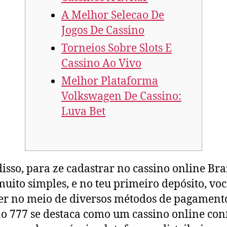
A Melhor Selecao De
Jogos De Cassino
Torneios Sobre Slots E
Cassino Ao Vivo
Melhor Plataforma
Volkswagen De Cassino:
Luva Bet
isso, para ze cadastrar no cassino online Br
muito simples, e no teu primeiro depósito, vo
er no meio de diversos métodos de pagament
o 777 se destaca como um cassino online con