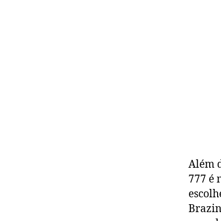
Além d
777 é 
escolh
Brazin