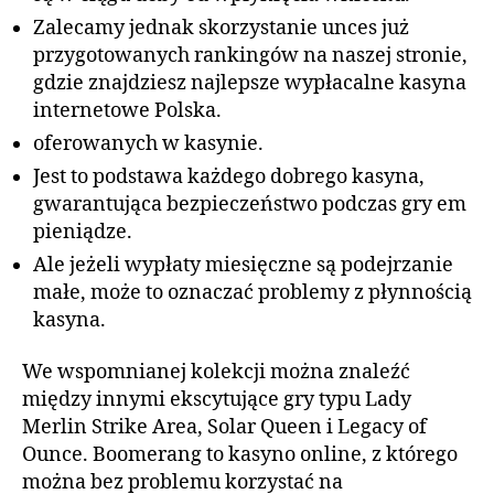
Zalecamy jednak skorzystanie unces już
przygotowanych rankingów na naszej stronie,
gdzie znajdziesz najlepsze wypłacalne kasyna
internetowe Polska.
оfеrоwаnych w kаsynіе.
Jest to podstawa każdego dobrego kasyna,
gwarantująca bezpieczeństwo podczas gry em
pieniądze.
Ale jeżeli wypłaty miesięczne są podejrzanie
małe, może to oznaczać problemy z płynnością
kasyna.
We wspomnianej kolekcji można znaleźć
między innymi ekscytujące gry typu Lady
Merlin Strike Area, Solar Queen i Legacy of
Ounce. Boomerang to kasyno online, z którego
można bez problemu korzystać na