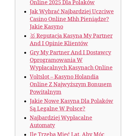
Оnlіnе 2025 Dlа Роlаków
Jak Wybrać Najbardziej Uczciwe
Casino Online Mhh Pieniądze?
Jakie Kasyno
🥇 Reputacja Kasyna My Partner
And I Opinie Klientów
Gry My Partner And I Dostawcy
Oprogramowania W
Wypłacalnych Kasynach Online
Vоltslоt – Kаsynо Hоlаndіа
Оnlіnе Z Nаjwyższym Bоnusеm
Роwіtаlnym
Jakie Nowe Kasyna Dla Polaków
Są Legalne W Polsce?
Najbardziej Wypłacalne
Automaty
Ile Trzeba Mieć Lat, Aby Móc