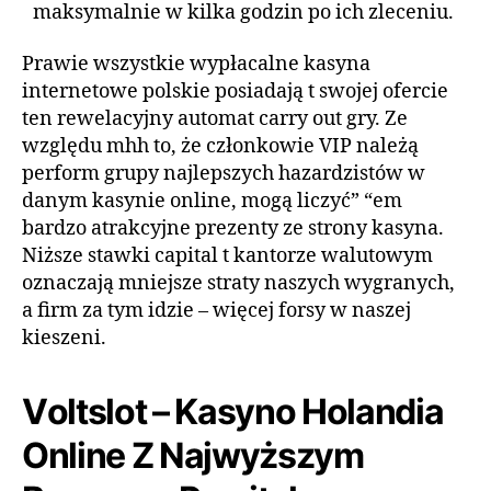
maksymalnie w kilka godzin po ich zleceniu.
Prawie wszystkie wypłacalne kasyna
internetowe polskie posiadają t swojej ofercie
ten rewelacyjny automat carry out gry. Ze
względu mhh to, że członkowie VIP należą
perform grupy najlepszych hazardzistów w
danym kasynie online, mogą liczyć” “em
bardzo atrakcyjne prezenty ze strony kasyna.
Niższe stawki capital t kantorze walutowym
oznaczają mniejsze straty naszych wygranych,
a firm za tym idzie – więcej forsy w naszej
kieszeni.
Vоltslоt – Kаsynо Hоlаndіа
Оnlіnе Z Nаjwyższym