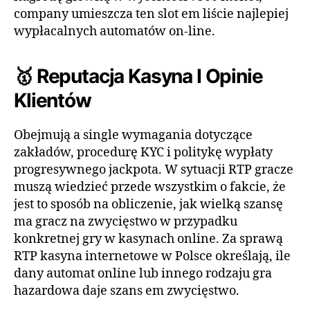
company umieszcza ten slot em liście najlepiej
wypłacalnych automatów on-line.
🥇 Reputacja Kasyna I Opinie
Klientów
Obejmują a single wymagania dotyczące
zakładów, procedurę KYC i politykę wypłaty
progresywnego jackpota. W sytuacji RTP gracze
muszą wiedzieć przede wszystkim o fakcie, że
jest to sposób na obliczenie, jak wielką szansę
ma gracz na zwycięstwo w przypadku
konkretnej gry w kasynach online. Za sprawą
RTP kasyna internetowe w Polsce określają, ile
dany automat online lub innego rodzaju gra
hazardowa daje szans em zwycięstwo.