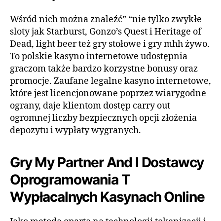
Wśród nich można znaleźć” “nie tylko zwykłe
sloty jak Starburst, Gonzo’s Quest i Heritage of
Dead, light beer też gry stołowe i gry mhh żywo.
To polskie kasyno internetowe udostępnia
graczom także bardzo korzystne bonusy oraz
promocje. Zaufane legalne kasyno internetowe,
które jest licencjonowane poprzez wiarygodne
ograny, daje klientom dostęp carry out
ogromnej liczby bezpiecznych opcji złożenia
depozytu i wypłaty wygranych.
Gry My Partner And I Dostawcy
Oprogramowania T
Wypłacalnych Kasynach Online