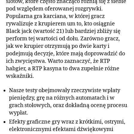
slotów, które często znacząco różnią się z siebie
pod względem oferowanej rozgrywki.
Popularna gra karciana, w której gracz
rywalizuje z krupierem um to, kto osiągnie
Black jack (wartość 21) lub bardziej zbliży się
perform tej wartości od dołu. Zarówno gracz,
jak we krupier otrzymują po dwie karty i
podejmują decyzje, które mają doprowadzić do
ich zwycięstwa. Warto zaznaczyć, że RTP
habgier, a RTP kasyna to dwa zupełnie różne
wskaźniki.
Nasze testy obejmowały rzeczywiste wpłaty
pieniędzy, grę na różnych automatach i w
grach stołowych, oraz dokładną ocenę procesu
wypłat.
Efekty graficzne gry wraz z krótkimi, ostrymi,
elektronicznymi efektami dźwiękowymi