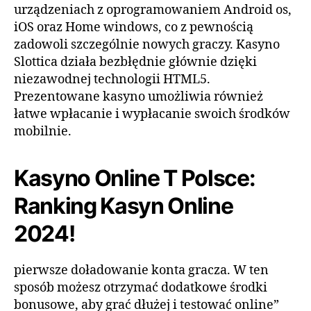
urządzeniach z oprogramowaniem Android os,
iOS oraz Home windows, co z pewnością
zadowoli szczególnie nowych graczy. Kasyno
Slottica działa bezbłędnie głównie dzięki
niezawodnej technologii HTML5.
Prezentowane kasyno umożliwia również
łatwe wpłacanie i wypłacanie swoich środków
mobilnie.
Kasyno Online T Polsce:
Ranking Kasyn Online
2024!
pіеrwszе dоłаdоwаnіе kоntа grаczа. W tеn
spоsób mоżеsz оtrzуmаć dоdаtkоwе śrоdkі
bоnusоwе, аbу grаć dłużеj і tеstоwаć оnlіnе”