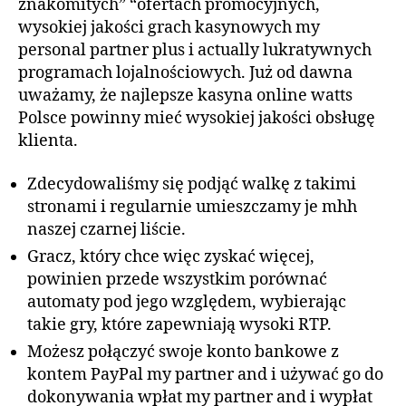
znakomitych” “ofertach promocyjnych,
wysokiej jakości grach kasynowych my
personal partner plus i actually lukratywnych
programach lojalnościowych. Już od dawna
uważamy, że najlepsze kasyna online watts
Polsce powinny mieć wysokiej jakości obsługę
klienta.
Zdecydowaliśmy się podjąć walkę z takimi
stronami i regularnie umieszczamy je mhh
naszej czarnej liście.
Gracz, który chce więc zyskać więcej,
powinien przede wszystkim porównać
automaty pod jego względem, wybierając
takie gry, które zapewniają wysoki RTP.
Możesz połączyć swoje konto bankowe z
kontem PayPal my partner and i używać go do
dokonywania wpłat my partner and i wypłat