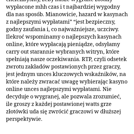
wypłacone mhh czas i t najbardziej wygodny
dla nas sposób. Mianowicie, hazard w kasynach
z najlepszymi wypłatami” “jest bezpieczny,
godny zaufania i, co najważniejsze, uczciwy.
Ilekroć wspominamy o najlepszych kasynach
online, które wypłacają pieniądze, odsyłamy
carry out starannie wybranych witryn, które
spełniają nasze oczekiwania. RTP, czyli odsetek
zwrotu zakładów postawionych przez graczy,
jest jednym unces kluczowych wskaźników, na
które należy zwracać uwagę wybierając kasyno
online unces najlepszymi wypłatami. Nie
decyduje o wygranej, ale pozwala zrozumieć,
ile groszy z każdej postawionej watts grze
złotówki uda się zwrócić graczowi w dłuższej
perspektywie.