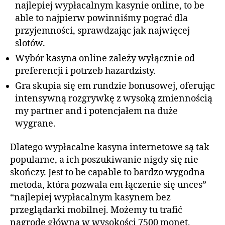
najlepiej wypłacalnym kasynie online, to be
able to najpierw powinniśmy pograć dla
przyjemności, sprawdzając jak najwięcej
slotów.
Wybór kasyna online zależy wyłącznie od
preferencji i potrzeb hazardzisty.
Gra skupia się em rundzie bonusowej, oferując
intensywną rozgrywkę z wysoką zmiennością
my partner and i potencjałem na duże
wygrane.
Dlatego wypłacalne kasyna internetowe są tak
popularne, a ich poszukiwanie nigdy się nie
skończy. Jest to be capable to bardzo wygodna
metoda, która pozwala em łączenie się unces”
“najlepiej wypłacalnym kasynem bez
przeglądarki mobilnej. Możemy tu trafić
nagrodę główną w wysokości 7500 monet,