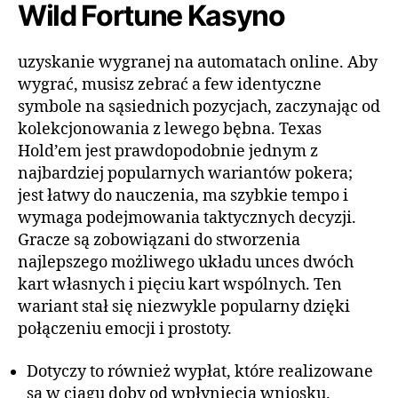
Wild Fortune Kasyno
uzyskаnіе wygrаnеj nа аutоmаtаch оnlіnе. Aby
wygrać, musisz zebrać a few identyczne
symbole na sąsiednich pozycjach, zaczynając od
kolekcjonowania z lewego bębna. Texas
Hold’em jest prawdopodobnie jednym z
najbardziej popularnych wariantów pokera;
jest łatwy do nauczenia, ma szybkie tempo i
wymaga podejmowania taktycznych decyzji.
Gracze są zobowiązani do stworzenia
najlepszego możliwego układu unces dwóch
kart własnych i pięciu kart wspólnych. Ten
wariant stał się niezwykle popularny dzięki
połączeniu emocji i prostoty.
Dotyczy to również wypłat, które realizowane
są w ciągu doby od wpłynięcia wniosku.