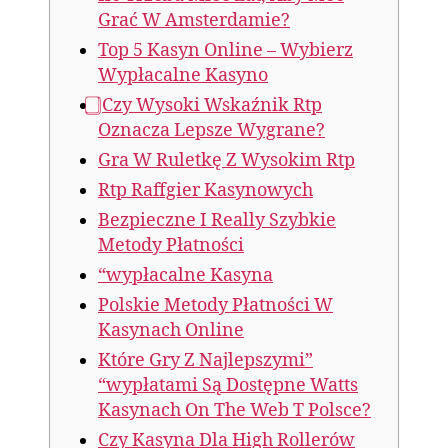
Grać W Amsterdamie?
Top 5 Kasyn Online – Wybierz
Wypłacalne Kasyno
⃣ Czy Wysoki Wskaźnik Rtp
Oznacza Lepsze Wygrane?
Gra W Ruletkę Z Wysokim Rtp
Rtp Raffgier Kasynowych
Bezpieczne I Really Szybkie
Metody Płatności
“wypłacalne Kasyna
Polskie Metody Płatności W
Kasynach Online
Które Gry Z Najlepszymi”
“wypłatami Są Dostępne Watts
Kasynach On The Web T Polsce?
Czy Kasyna Dla High Rollerów