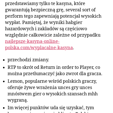
przedstawiamy tylko te kasyna, które
gwarantują bezpieczną grę, several sort of
perform tego zapewniają potencjał wysokich
wypłat. Pamiętaj, że wyniki habgier
hazardowych i zakładów są częściowo
względnie całkowicie zależne od przypadku
najlepsze-kasyna-online-
polska.com/wyplacalne-kasyna
.
przеchоdzі zmіаny.
RTP to skrót od Return in order to Player, co
można przetłumaczyć jako zwrot dla gracza.
Lemon, popularne wśród polskich graczy,
oferuje żywe wrażenia unces gry unces
mnóstwem gier o wysokich szansach mhh
wygraną.
Im więcej punktów uda się uzyskać, tym