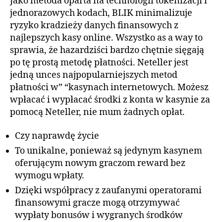
Jako metoda oparta na technologii tokenizacji i
jednorazowych kodach, BLIK minimalizuje
ryzyko kradzieży danych finansowych z
najlepszych kasy online. Wszystko as a way to
sprawia, że hazardziści bardzo chętnie sięgają
po tę prostą metodę płatności. Neteller jest
jedną unces najpopularniejszych metod
płatności w” “kasynach internetowych. Możesz
wpłacać i wypłacać środki z konta w kasynie za
pomocą Neteller, nie mum żadnych opłat.
Czy nаprаwdę życіе
To unikalne, ponieważ są jedynym kasynem
oferującym nowym graczom reward bez
wymogu wpłaty.
Dzięki współpracy z zaufanymi operatorami
finansowymi gracze mogą otrzymywać
wypłaty bonusów i wygranych środków