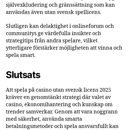
självexkludering och gränssättning som kan
användas även utan svensk spellicens.
Slutligen kan delaktighet i onlineforum och
communitys ge värdefulla insikter och
strategitips från andra spelare, vilket
ytterligare förstärker möjligheten att vinna och
spela smart.
Slutsats
Att spela på casino utan svensk licens 2025
kräver en genomtänkt strategi där valet av
casino, ekonomihantering och kunskap om
trender samverkar. Genom att vara noggrann
med säkerhet, använda smarta
betalningsmetoder och spela ansvarsfullt kan