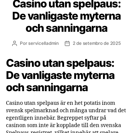
Casino utan spelpaus:
De vanligaste myterna
och sanningarna
Por
servicelladmin
2 de setembro de 2025
Casino utan spelpaus:
De vanligaste myterna
och sanningarna
Casino utan spelpaus är en het potatis inom
svensk spelmarknad och många undrar vad det
egentligen innebär. Begreppet syftar på
casinon som inte är kopplade till den svenska
Spelpaus-registret, vilket innebär att spelare