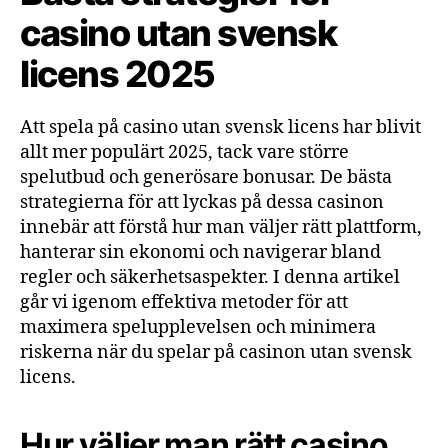
casino utan svensk
licens 2025
Att spela på casino utan svensk licens har blivit
allt mer populärt 2025, tack vare större
spelutbud och generösare bonusar. De bästa
strategierna för att lyckas på dessa casinon
innebär att förstå hur man väljer rätt plattform,
hanterar sin ekonomi och navigerar bland
regler och säkerhetsaspekter. I denna artikel
går vi igenom effektiva metoder för att
maximera spelupplevelsen och minimera
riskerna när du spelar på casinon utan svensk
licens.
Hur väljer man rätt casino