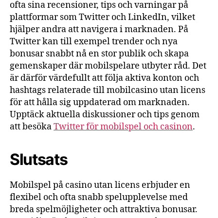
ofta sina recensioner, tips och varningar på
plattformar som Twitter och LinkedIn, vilket
hjälper andra att navigera i marknaden. På
Twitter kan till exempel trender och nya
bonusar snabbt nå en stor publik och skapa
gemenskaper där mobilspelare utbyter råd. Det
är därför värdefullt att följa aktiva konton och
hashtags relaterade till mobilcasino utan licens
för att hålla sig uppdaterad om marknaden.
Upptäck aktuella diskussioner och tips genom
att besöka
Twitter för mobilspel och casinon
.
Slutsats
Mobilspel på casino utan licens erbjuder en
flexibel och ofta snabb spelupplevelse med
breda spelmöjligheter och attraktiva bonusar.