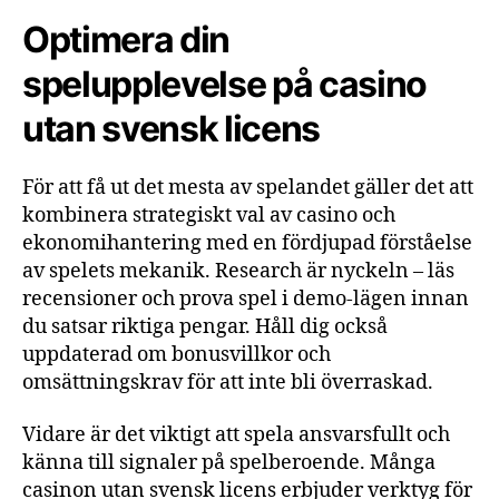
Optimera din
spelupplevelse på casino
utan svensk licens
För att få ut det mesta av spelandet gäller det att
kombinera strategiskt val av casino och
ekonomihantering med en fördjupad förståelse
av spelets mekanik. Research är nyckeln – läs
recensioner och prova spel i demo-lägen innan
du satsar riktiga pengar. Håll dig också
uppdaterad om bonusvillkor och
omsättningskrav för att inte bli överraskad.
Vidare är det viktigt att spela ansvarsfullt och
känna till signaler på spelberoende. Många
casinon utan svensk licens erbjuder verktyg för