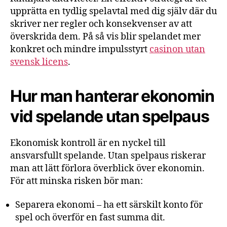
upprätta en tydlig spelavtal med dig själv där du
skriver ner regler och konsekvenser av att
överskrida dem. På så vis blir spelandet mer
konkret och mindre impulsstyrt
casinon utan
svensk licens
.
Hur man hanterar ekonomin
vid spelande utan spelpaus
Ekonomisk kontroll är en nyckel till
ansvarsfullt spelande. Utan spelpaus riskerar
man att lätt förlora överblick över ekonomin.
För att minska risken bör man:
Separera ekonomi – ha ett särskilt konto för
spel och överför en fast summa dit.