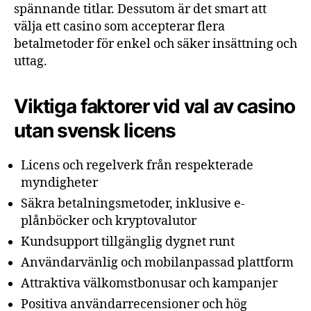
spännande titlar. Dessutom är det smart att
välja ett casino som accepterar flera
betalmetoder för enkel och säker insättning och
uttag.
Viktiga faktorer vid val av casino
utan svensk licens
Licens och regelverk från respekterade
myndigheter
Säkra betalningsmetoder, inklusive e-
plånböcker och kryptovalutor
Kundsupport tillgänglig dygnet runt
Användarvänlig och mobilanpassad plattform
Attraktiva välkomstbonusar och kampanjer
Positiva användarrecensioner och hög