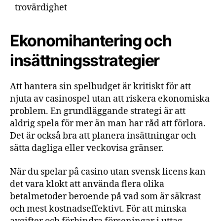
trovärdighet
Ekonomihantering och
insättningsstrategier
Att hantera sin spelbudget är kritiskt för att
njuta av casinospel utan att riskera ekonomiska
problem. En grundläggande strategi är att
aldrig spela för mer än man har råd att förlora.
Det är också bra att planera insättningar och
sätta dagliga eller veckovisa gränser.
När du spelar på casino utan svensk licens kan
det vara klokt att använda flera olika
betalmetoder beroende på vad som är säkrast
och mest kostnadseffektivt. För att minska