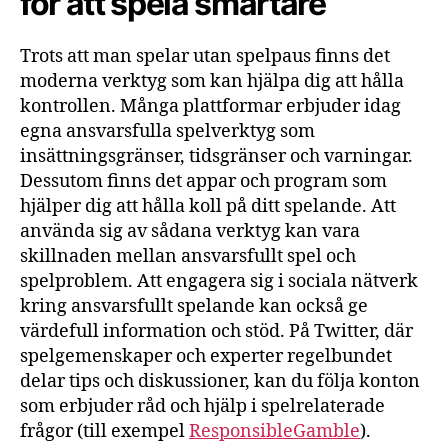
för att spela smartare
Trots att man spelar utan spelpaus finns det
moderna verktyg som kan hjälpa dig att hålla
kontrollen. Många plattformar erbjuder idag
egna ansvarsfulla spelverktyg som
insättningsgränser, tidsgränser och varningar.
Dessutom finns det appar och program som
hjälper dig att hålla koll på ditt spelande. Att
använda sig av sådana verktyg kan vara
skillnaden mellan ansvarsfullt spel och
spelproblem. Att engagera sig i sociala nätverk
kring ansvarsfullt spelande kan också ge
värdefull information och stöd. På Twitter, där
spelgemenskaper och experter regelbundet
delar tips och diskussioner, kan du följa konton
som erbjuder råd och hjälp i spelrelaterade
frågor (till exempel
ResponsibleGamble
).