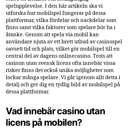
spelupplevelse. I den här artikeln ska vi
utforska hur mobilspel fungerar på dessa
plattformar, vilka fördelar och nackdelar som
finns samt vilka faktorer som spelare bör ha i
åtanke. Genom att spela via mobil kan
användare njuta av ett brett utbud av casinospel
oavsett tid och plats, vilket gör mobilspel till en
central del av dagens onlinecasino. Trots att
casinon utan svensk licens ofta innebär vissa
risker finns det också unika möjligheter som
lockar många spelare. Vi går igenom allt detta i
detalj och ger dig en tydlig bild av mobilspel på
dessa plattformar.
Vad innebär casino utan
licens på mobilen?