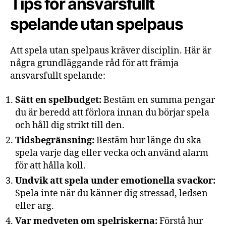
Tips för ansvarsfullt
spelande utan spelpaus
Att spela utan spelpaus kräver disciplin. Här är
några grundläggande råd för att främja
ansvarsfullt spelande:
Sätt en spelbudget:
Bestäm en summa pengar
du är beredd att förlora innan du börjar spela
och håll dig strikt till den.
Tidsbegränsning:
Bestäm hur länge du ska
spela varje dag eller vecka och använd alarm
för att hålla koll.
Undvik att spela under emotionella svackor:
Spela inte när du känner dig stressad, ledsen
eller arg.
Var medveten om spelriskerna:
Förstå hur