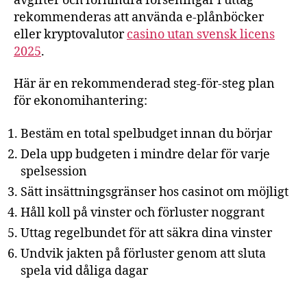
avgifter och förhindra förseningar i uttag
rekommenderas att använda e-plånböcker
eller kryptovalutor
casino utan svensk licens
2025
.
Här är en rekommenderad steg-för-steg plan
för ekonomihantering:
Bestäm en total spelbudget innan du börjar
Dela upp budgeten i mindre delar för varje
spelsession
Sätt insättningsgränser hos casinot om möjligt
Håll koll på vinster och förluster noggrant
Uttag regelbundet för att säkra dina vinster
Undvik jakten på förluster genom att sluta
spela vid dåliga dagar