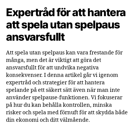
Expertråd för att hantera
att spela utan spelpaus
ansvarsfullt
Att spela utan spelpaus kan vara frestande för
många, men det är viktigt att göra det
ansvarsfullt för att undvika negativa
konsekvenser. I denna artikel går vi igenom
expertråd och strategier för att hantera
spelande på ett säkert sätt även när man inte
använder spelpause-funktionen. Vi fokuserar
på hur du kan behålla kontrollen, minska
risker och spela med förnuft för att skydda både
din ekonomi och ditt välmående.