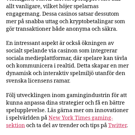
allt vanligare, vilket höjer spelarnas
engagemang. Dessa casinos satsar dessutom
mer på snabba uttag och kryptobetalingar som
gör transaktioner både anonyma och säkra.
En intressant aspekt är också ökningen av
socialt spelande via casinon som integrerar
sociala medieplattformar, där spelare kan tävla
och kommunicera i realtid. Detta skapar en mer
dynamisk och interaktiv spelmiljö utanför den
svenska licensens ramar.
Följ utvecklingen inom gamingindustrin för att
kunna anpassa dina strategier och få en bättre
spelupplevelse. Läs gärna mer om innovationer
i spelvärlden på
New York Times gaming-
sektion
och ta del av trender och tips på
Twitter
.